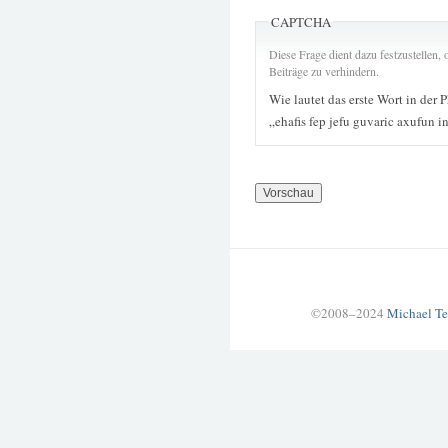
CAPTCHA
Diese Frage dient dazu festzustellen
Beiträge zu verhindern.
Wie lautet das erste Wort in der 
„ehafis fep jefu guvaric axufun 
©2008–2024
Michael Te