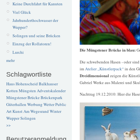
Keine Durchfahrt für Kanuten
Viel Glück
Jahrhunderthochwasser der
Wupper?
Solingen und seine Brücken
Einzug der Rollatoren!
Die Müngstener Brücke in blau:
G
Lurchi
mehr
Die schwebenden Hasen - oder sind 
im
Atelier „Künstlerpack“
in den Gü
Schlagwortliste
Dreidimensional
zeigen die Künst
Gabriel Werke aus Malerei und Skul
Haus Hohenscheid
Balkhauser
Kotten
Müngsten
Adventskalender
Nachtrag 19.12.2010: Hier die Ha
Müngstener Brücke
Brückenpark
Güterhallen
Werbung
Wetter
Public
Art
Kunst
Am Wegesrand
Winter
Wupper
Solingen
>>
Benutzeranmeldung