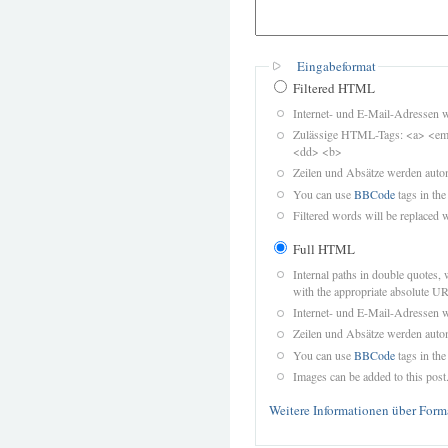
Eingabeformat
Filtered HTML
Internet- und E-Mail-Adressen 
Zulässige HTML-Tags: <a> <em>
<dd> <b>
Zeilen und Absätze werden autom
You can use
BBCode
tags in the
Filtered words will be replaced w
Full HTML
Internal paths in double quotes, 
with the appropriate absolute URL
Internet- und E-Mail-Adressen 
Zeilen und Absätze werden autom
You can use
BBCode
tags in the
Images can be added to this post
Weitere Informationen über Form