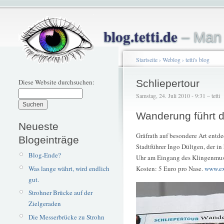
blog.tetti.de
– Man 
Startseite
›
Weblog
›
tetti's blog
Diese Website durchsuchen:
Schliepertour
Samstag, 24. Juli 2010 - 9:31 – tetti
Wanderung führt d
Neueste
Gräfrath auf besondere Art entd
Blogeinträge
Stadtführer Ingo Dültgen, der in
Blog-Ende?
Uhr am Eingang des Klingenmus
Was lange währt, wird endlich
Kosten: 5 Euro pro Nase.
www.ex
gut.
Strohner Brücke auf der
Zielgeraden
Die Messerbrücke zu Strohn