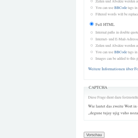
Zeilen und Absätze werden a
You can use
BBCode
tags in
Filtered words will be replace
Full HTML
Internal paths in double quot
Internet- und E-Mail-Adres
Zeilen und Absätze werden a
You can use
BBCode
tags in
Images can be added to this p
Weitere Informationen über F
CAPTCHA
Diese Frage dient dazu festzustel
Wie lautet das zweite Wort in
„degune tujay ujig vuho noza 