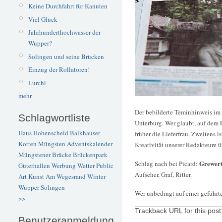
Keine Durchfahrt für Kanuten
Viel Glück
Jahrhunderthochwasser der
Wupper?
Solingen und seine Brücken
Einzug der Rollatoren!
Lurchi
mehr
Der bebilderte Teminhinweis im S
Schlagwortliste
Unterburg. Wer glaubt, auf dem 
Haus Hohenscheid
Balkhauser
früher die Lieferfrau. Zweitens 
Kotten
Müngsten
Adventskalender
Kreativität unserer Redakteure ü
Müngstener Brücke
Brückenpark
Grewer
Schlag nach bei Picard:
Güterhallen
Werbung
Wetter
Public
Aufseher, Graf, Ritter.
Art
Kunst
Am Wegesrand
Winter
Wupper
Solingen
Wer unbedingt auf einer geführ
>>
Trackback URL for this post
Benutzeranmeldung