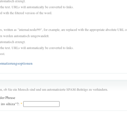
utomatisch erzeugt.
 the text. URLs will automatically be converted to links.
d with the filtered version of the word.
es, written as "internal:node/99", for example, are replaced with the appropriate absolute URL or
sen werden automatisch umgewandelt.
utomatisch erzeugt.
 the text. URLs will automatically be converted to links.
ost.
ormatierungsoptionen
len, ob Sie ein Mensch sind und um automatisierte SPAM-Beiträge zu verhindern.
 der Phrase
iro sihiza“?:
*