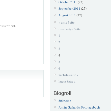
Oktober 2011
(23)
September 2011
(25)
August 2011
(27)
« erste Seite
 relative path.
‹ vorherige Seite
1
2
3
4
5
6
nächste Seite ›
letzte Seite »
Blogroll
500beine
Armin Gerhardts Fototagebuch