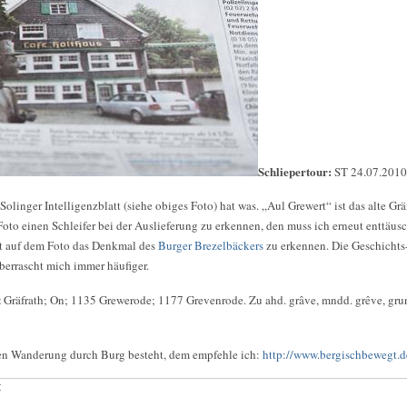
Schliepertour:
ST 24.07.2010
olinger Intelligenzblatt (siehe obiges Foto) hat was. „Aul Grewert“ ist das alte Gr
Foto einen Schleifer bei der Auslieferung zu erkennen, den muss ich erneut enttäus
ist auf dem Foto das Denkmal des
Burger Brezelbäckers
zu erkennen. Die Geschichts-
berrascht mich immer häufiger.
t
Gräfrath; On; 1135 Grewerode; 1177 Grevenrode. Zu ahd. grâve, mndd. grêve, grun
ten Wanderung durch Burg besteht, dem empfehle ich:
http://www.bergischbewegt.d
: