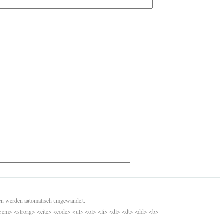
sen werden automatisch umgewandelt.
<em> <strong> <cite> <code> <ul> <ol> <li> <dl> <dt> <dd> <b>