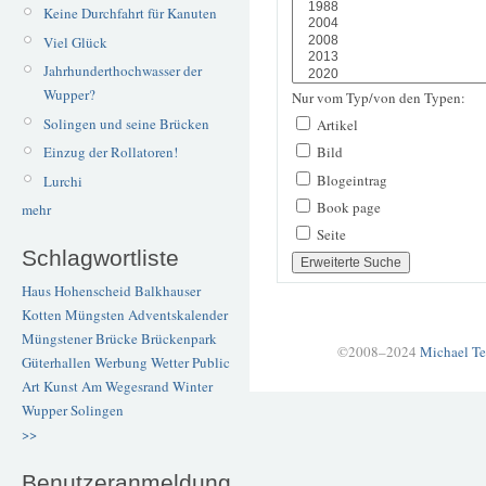
Keine Durchfahrt für Kanuten
Viel Glück
Jahrhunderthochwasser der
Wupper?
Nur vom Typ/von den Typen:
Solingen und seine Brücken
Artikel
Einzug der Rollatoren!
Bild
Blogeintrag
Lurchi
Book page
mehr
Seite
Schlagwortliste
Haus Hohenscheid
Balkhauser
Kotten
Müngsten
Adventskalender
Müngstener Brücke
Brückenpark
©2008–2024
Michael Te
Güterhallen
Werbung
Wetter
Public
Art
Kunst
Am Wegesrand
Winter
Wupper
Solingen
>>
Benutzeranmeldung