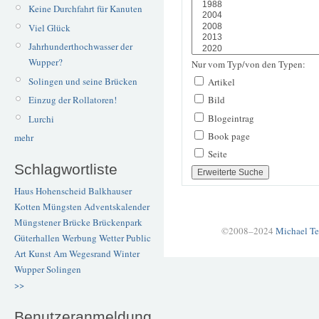
Keine Durchfahrt für Kanuten
Viel Glück
Jahrhunderthochwasser der
Wupper?
Nur vom Typ/von den Typen:
Solingen und seine Brücken
Artikel
Einzug der Rollatoren!
Bild
Blogeintrag
Lurchi
Book page
mehr
Seite
Schlagwortliste
Haus Hohenscheid
Balkhauser
Kotten
Müngsten
Adventskalender
Müngstener Brücke
Brückenpark
©2008–2024
Michael Te
Güterhallen
Werbung
Wetter
Public
Art
Kunst
Am Wegesrand
Winter
Wupper
Solingen
>>
Benutzeranmeldung