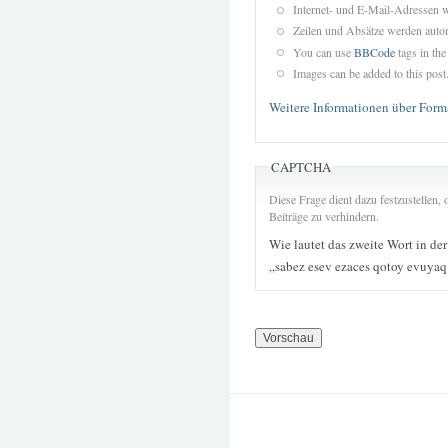
Internet- und E-Mail-Adressen 
Zeilen und Absätze werden autom
You can use
BBCode
tags in the
Images can be added to this post
Weitere Informationen über Form
CAPTCHA
Diese Frage dient dazu festzustellen
Beiträge zu verhindern.
Wie lautet das zweite Wort in de
„sabez esev ezaces qotoy evuyaq