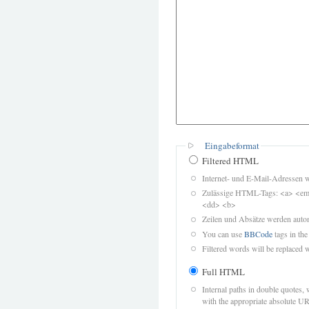
Eingabeformat
Filtered HTML
Internet- und E-Mail-Adressen 
Zulässige HTML-Tags: <a> <em>
<dd> <b>
Zeilen und Absätze werden autom
You can use
BBCode
tags in the
Filtered words will be replaced w
Full HTML
Internal paths in double quotes, 
with the appropriate absolute URL