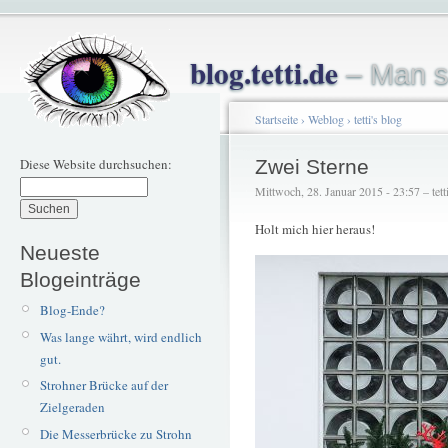
blog.tetti.de
– Man s
Startseite
›
Weblog
›
tetti's blog
Diese Website durchsuchen:
Zwei Sterne
Mittwoch, 28. Januar 2015 - 23:57 – tett
Holt mich hier heraus!
Neueste
Blogeinträge
Blog-Ende?
Was lange währt, wird endlich
gut.
Strohner Brücke auf der
Zielgeraden
Die Messerbrücke zu Strohn