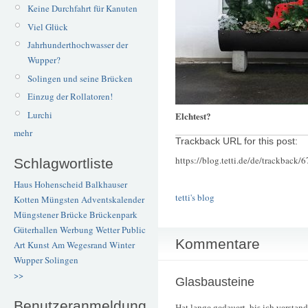
Keine Durchfahrt für Kanuten
Viel Glück
Jahrhunderthochwasser der
Wupper?
Solingen und seine Brücken
Einzug der Rollatoren!
Lurchi
Elchtest?
mehr
Trackback URL for this post:
https://blog.tetti.de/de/trackback/
Schlagwortliste
Haus Hohenscheid
Balkhauser
tetti's blog
Kotten
Müngsten
Adventskalender
Müngstener Brücke
Brückenpark
Güterhallen
Werbung
Wetter
Public
Kommentare
Art
Kunst
Am Wegesrand
Winter
Wupper
Solingen
>>
Glasbausteine
Benutzeranmeldung
Hat lange gedauert, bis ich verstan