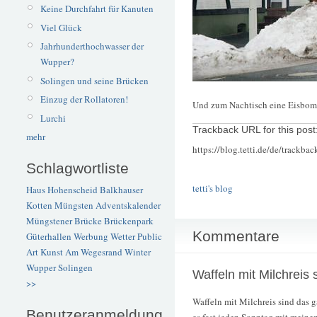
Keine Durchfahrt für Kanuten
Viel Glück
Jahrhunderthochwasser der
Wupper?
Solingen und seine Brücken
Einzug der Rollatoren!
Und zum Nachtisch eine Eisbo
Lurchi
Trackback URL for this post
mehr
https://blog.tetti.de/de/trackba
Schlagwortliste
tetti's blog
Haus Hohenscheid
Balkhauser
Kotten
Müngsten
Adventskalender
Müngstener Brücke
Brückenpark
Kommentare
Güterhallen
Werbung
Wetter
Public
Art
Kunst
Am Wegesrand
Winter
Wupper
Solingen
Waffeln mit Milchreis 
>>
Waffeln mit Milchreis sind das 
Benutzeranmeldung