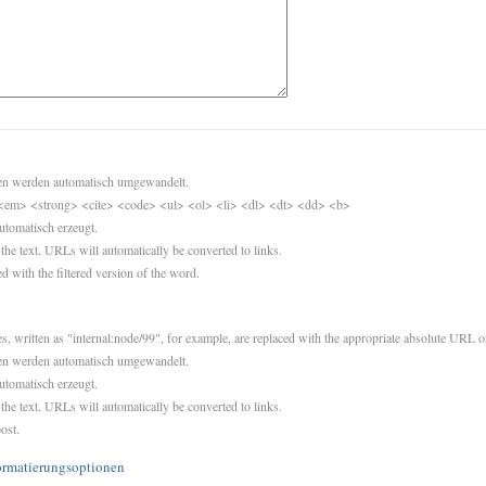
sen werden automatisch umgewandelt.
<em> <strong> <cite> <code> <ul> <ol> <li> <dl> <dt> <dd> <b>
utomatisch erzeugt.
 the text. URLs will automatically be converted to links.
d with the filtered version of the word.
es, written as "internal:node/99", for example, are replaced with the appropriate absolute URL or
sen werden automatisch umgewandelt.
utomatisch erzeugt.
 the text. URLs will automatically be converted to links.
ost.
ormatierungsoptionen