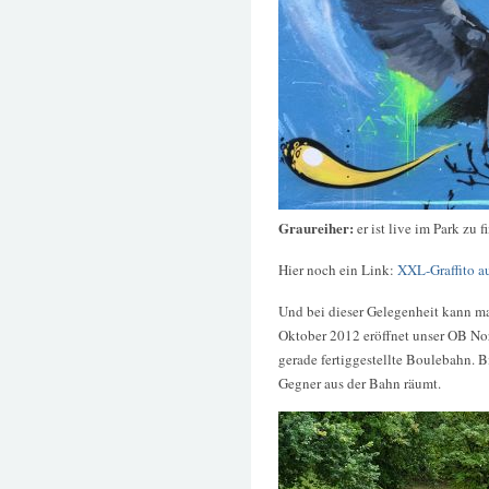
Graureiher:
er ist live im Park zu 
Hier noch ein Link:
XXL-Graffito a
Und bei dieser Gelegenheit kann m
Oktober 2012 eröffnet unser OB No
gerade fertiggestellte Boulebahn. B
Gegner aus der Bahn räumt.