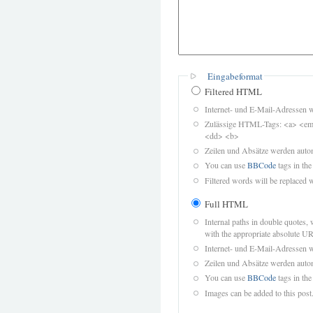
Eingabeformat
Filtered HTML
Internet- und E-Mail-Adressen 
Zulässige HTML-Tags: <a> <em>
<dd> <b>
Zeilen und Absätze werden autom
You can use
BBCode
tags in the
Filtered words will be replaced w
Full HTML
Internal paths in double quotes, 
with the appropriate absolute URL
Internet- und E-Mail-Adressen 
Zeilen und Absätze werden autom
You can use
BBCode
tags in the
Images can be added to this post