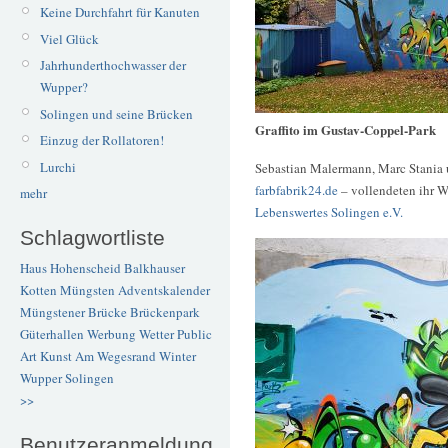
Keine Durchfahrt für Kanuten
Viel Glück
Jahrhunderthochwasser der
Wupper?
Solingen und seine Brücken
Graffito im Gustav-Coppel-Park
Einzug der Rollatoren!
Lurchi
Sebastian Malermann, Marc Stania u
farbfabrik24.de
– vollendeten ihr W
mehr
Lebenswertes Solingen e.V.
Schlagwortliste
Haus Hohenscheid
Balkhauser
Kotten
Müngsten
Adventskalender
Müngstener Brücke
Brückenpark
Güterhallen
Werbung
Wetter
Public
Art
Kunst
Am Wegesrand
Winter
Wupper
Solingen
>>
Benutzeranmeldung