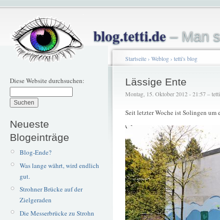
blog.tetti.de
– Man s
Startseite
›
Weblog
›
tetti's blog
Diese Website durchsuchen:
Lässige Ente
Montag, 15. Oktober 2012 - 21:57 – tetti
Seit letzter Woche ist Solingen um e
Neueste
Blogeinträge
Blog-Ende?
Was lange währt, wird endlich
gut.
Strohner Brücke auf der
Zielgeraden
Die Messerbrücke zu Strohn