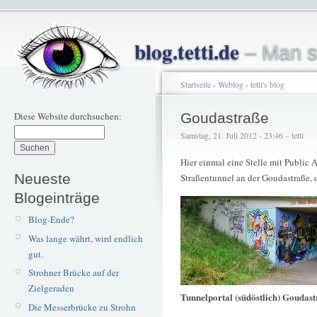
blog.tetti.de
– Man s
Startseite
›
Weblog
›
tetti's blog
Diese Website durchsuchen:
Goudastraße
Samstag, 21. Juli 2012 - 23:46 – tetti
Hier einmal eine Stelle mit Public 
Neueste
Straßentunnel an der Goudastraße, d
Blogeinträge
Blog-Ende?
Was lange währt, wird endlich
gut.
Strohner Brücke auf der
Zielgeraden
Tunnelportal (südöstlich) Goudas
Die Messerbrücke zu Strohn