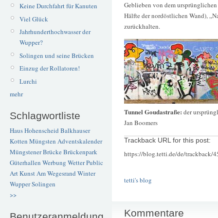
Geblieben von dem ursprünglichen 
Keine Durchfahrt für Kanuten
Hälfte der nordöstlichen Wand), „N
Viel Glück
zurückhalten.
Jahrhunderthochwasser der
Wupper?
Solingen und seine Brücken
Einzug der Rollatoren!
Lurchi
mehr
Tunnel Goudastraße:
der ursprüngl
Schlagwortliste
Jan Boomers
Haus Hohenscheid
Balkhauser
Trackback URL for this post:
Kotten
Müngsten
Adventskalender
Müngstener Brücke
Brückenpark
https://blog.tetti.de/de/trackback/
Güterhallen
Werbung
Wetter
Public
Art
Kunst
Am Wegesrand
Winter
tetti's blog
Wupper
Solingen
>>
Kommentare
Benutzeranmeldung