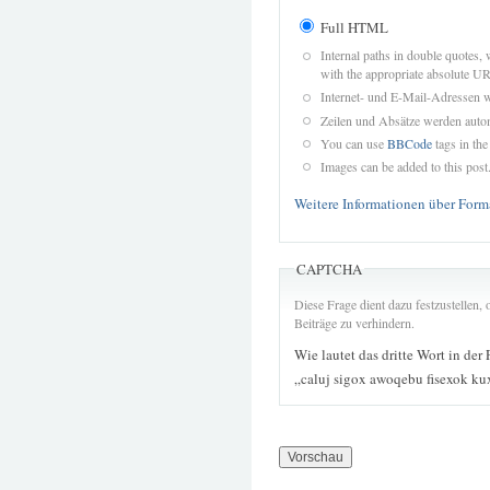
Full HTML
Internal paths in double quotes, 
with the appropriate absolute URL
Internet- und E-Mail-Adressen 
Zeilen und Absätze werden autom
You can use
BBCode
tags in the
Images can be added to this post
Weitere Informationen über Form
CAPTCHA
Diese Frage dient dazu festzustellen
Beiträge zu verhindern.
Wie lautet das dritte Wort in der
„caluj sigox awoqebu fisexok k