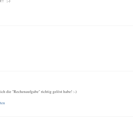
t!! ;-)
ich die "Rechenaufgabe" richtig gelöst habe! :-)
ten