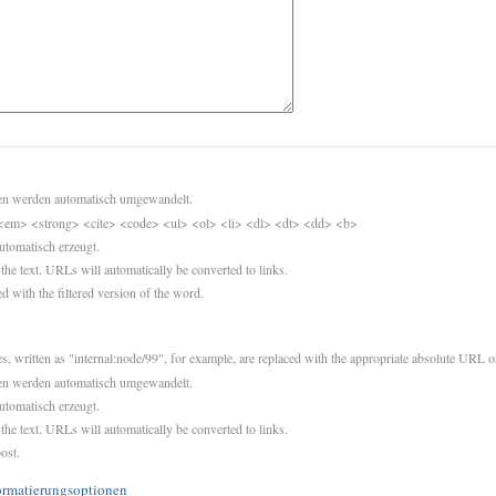
sen werden automatisch umgewandelt.
<em> <strong> <cite> <code> <ul> <ol> <li> <dl> <dt> <dd> <b>
utomatisch erzeugt.
 the text. URLs will automatically be converted to links.
d with the filtered version of the word.
es, written as "internal:node/99", for example, are replaced with the appropriate absolute URL or
sen werden automatisch umgewandelt.
utomatisch erzeugt.
 the text. URLs will automatically be converted to links.
ost.
ormatierungsoptionen