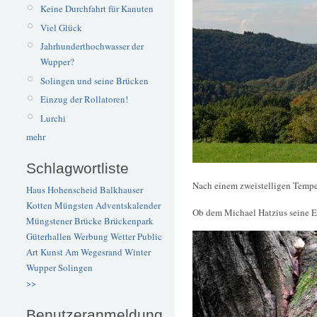
Keine Durchfahrt für Kanuten
Viel Glück
Jahrhunderthochwasser der
Wupper?
Solingen und seine Brücken
Einzug der Rollatoren!
Lurchi
mehr
Schlagwortliste
Nach einem zweistelligen Tempe
Haus Hohenscheid
Balkhauser
Kotten
Müngsten
Adventskalender
Ob dem Michael Hatzius seine Ec
Müngstener Brücke
Brückenpark
Güterhallen
Werbung
Wetter
Public
Art
Kunst
Am Wegesrand
Winter
Wupper
Solingen
>>
Benutzeranmeldung