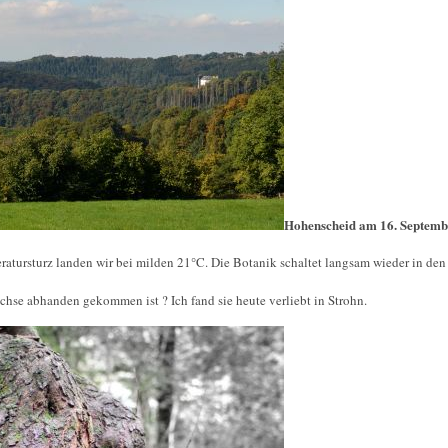
Hohenscheid am 16. Septemb
ratursturz landen wir bei milden 21°C. Die Botanik schaltet langsam wieder in d
hse abhanden gekommen ist ? Ich fand sie heute verliebt in Strohn.