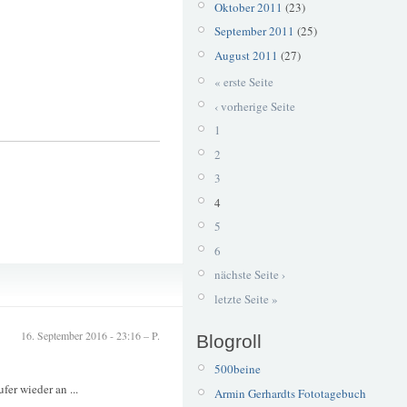
Oktober 2011
(23)
September 2011
(25)
August 2011
(27)
« erste Seite
‹ vorherige Seite
1
2
3
4
5
6
nächste Seite ›
letzte Seite »
16. September 2016 - 23:16 – P.
Blogroll
500beine
er wieder an ...
Armin Gerhardts Fototagebuch