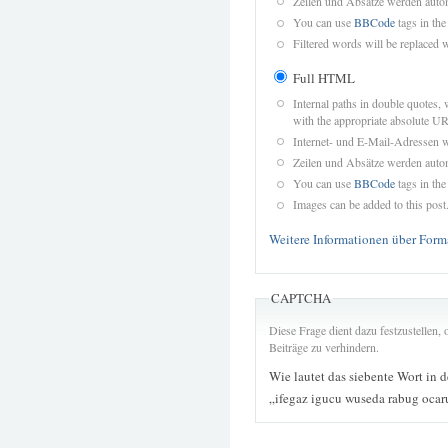
Zeilen und Absätze werden autom
You can use
BBCode
tags in the
Filtered words will be replaced w
Full HTML
Internal paths in double quotes, 
with the appropriate absolute URL
Internet- und E-Mail-Adressen 
Zeilen und Absätze werden autom
You can use
BBCode
tags in the
Images can be added to this post
Weitere Informationen über Form
CAPTCHA
Diese Frage dient dazu festzustellen
Beiträge zu verhindern.
Wie lautet das siebente Wort in 
„ifegaz igucu wuseda rabug oca