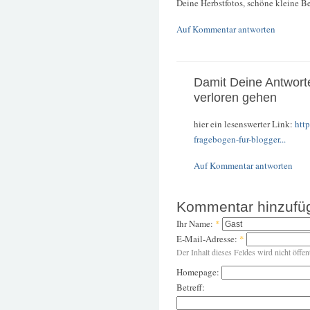
Deine Herbstfotos, schöne kleine B
Auf Kommentar antworten
Damit Deine Antwort
verloren gehen
hier ein lesenswerter Link:
htt
fragebogen-fur-blogger...
Auf Kommentar antworten
Kommentar hinzufü
Ihr Name:
*
E-Mail-Adresse:
*
Der Inhalt dieses Feldes wird nicht öffen
Homepage:
Betreff: