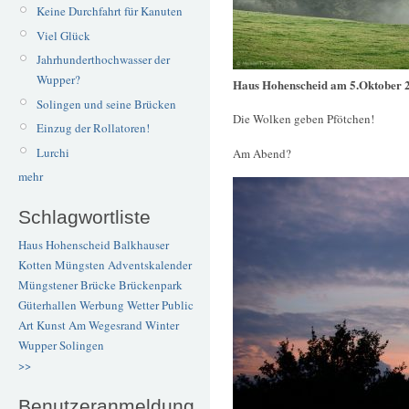
Keine Durchfahrt für Kanuten
Viel Glück
Jahrhunderthochwasser der
Wupper?
Haus Hohenscheid am 5.Oktober 
Solingen und seine Brücken
Die Wolken geben Pfötchen!
Einzug der Rollatoren!
Lurchi
Am Abend?
mehr
Schlagwortliste
Haus Hohenscheid
Balkhauser
Kotten
Müngsten
Adventskalender
Müngstener Brücke
Brückenpark
Güterhallen
Werbung
Wetter
Public
Art
Kunst
Am Wegesrand
Winter
Wupper
Solingen
>>
Benutzeranmeldung