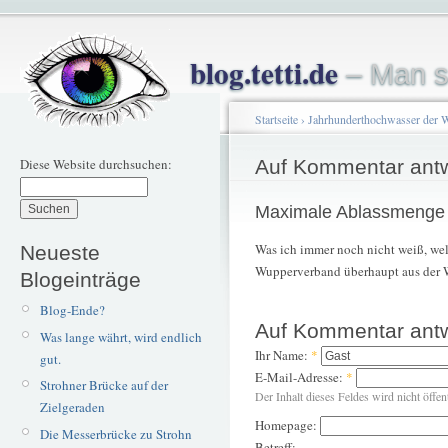
blog.tetti.de
– Man s
Startseite
›
Jahrhunderthochwasser der 
Diese Website durchsuchen:
Auf Kommentar ant
Maximale Ablassmenge
Was ich immer noch nicht weiß, w
Neueste
Wupperverband überhaupt aus der 
Blogeinträge
Blog-Ende?
Auf Kommentar ant
Was lange währt, wird endlich
Ihr Name:
*
gut.
E-Mail-Adresse:
*
Strohner Brücke auf der
Der Inhalt dieses Feldes wird nicht öffen
Zielgeraden
Homepage:
Die Messerbrücke zu Strohn
Betreff: