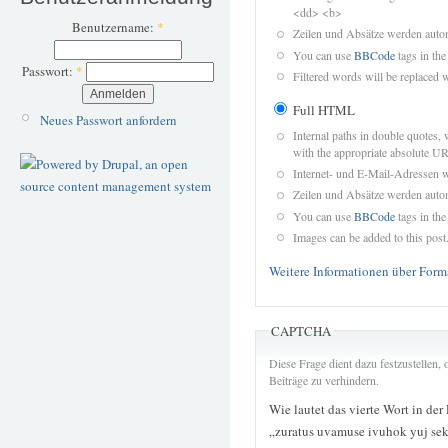
<dd> <b>
Benutzername:
*
Zeilen und Absätze werden autom
You can use
BBCode
tags in the
Passwort:
*
Filtered words will be replaced w
Full HTML
Neues Passwort anfordern
Internal paths in double quotes, 
with the appropriate absolute URL
Internet- und E-Mail-Adressen 
Zeilen und Absätze werden autom
You can use
BBCode
tags in the
Images can be added to this post
Weitere Informationen über Form
CAPTCHA
Diese Frage dient dazu festzustellen
Beiträge zu verhindern.
Wie lautet das vierte Wort in der
„zuratus uvamuse ivuhok yuj se