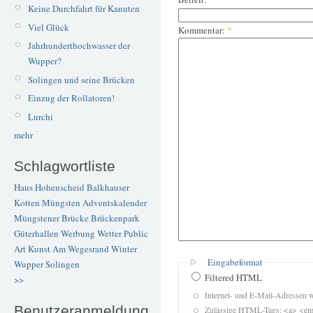
Keine Durchfahrt für Kanuten
Viel Glück
Kommentar:
*
Jahrhunderthochwasser der
Wupper?
Solingen und seine Brücken
Einzug der Rollatoren!
Lurchi
mehr
Schlagwortliste
Haus Hohenscheid
Balkhauser
Kotten
Müngsten
Adventskalender
Müngstener Brücke
Brückenpark
Güterhallen
Werbung
Wetter
Public
Art
Kunst
Am Wegesrand
Winter
Eingabeformat
Wupper
Solingen
Filtered HTML
>>
Internet- und E-Mail-Adressen 
Benutzeranmeldung
Zulässige HTML-Tags: <a> <em>