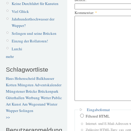
Keine Durchfahrt für Kanuten
Viel Glück
Kommentar:
*
Jahrhunderthochwasser der
Wupper?
Solingen und seine Brücken
Einzug der Rollatoren!
Lurchi
mehr
Schlagwortliste
Haus Hohenscheid
Balkhauser
Kotten
Müngsten
Adventskalender
Müngstener Brücke
Brückenpark
Güterhallen
Werbung
Wetter
Public
Art
Kunst
Am Wegesrand
Winter
Eingabeformat
Wupper
Solingen
Filtered HTML
>>
Internet- und E-Mail-Adressen 
Benutzeranmeldung
Zulässige HTML-Tags: <a> <em>