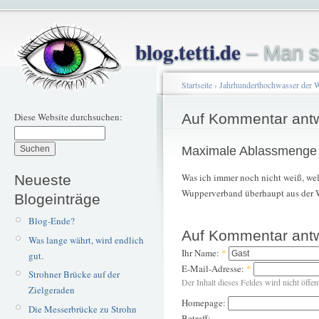
blog.tetti.de
– Man s
Startseite
›
Jahrhunderthochwasser der 
Diese Website durchsuchen:
Auf Kommentar ant
Maximale Ablassmenge
Was ich immer noch nicht weiß, w
Neueste
Wupperverband überhaupt aus der 
Blogeinträge
Blog-Ende?
Auf Kommentar ant
Was lange währt, wird endlich
Ihr Name:
*
gut.
E-Mail-Adresse:
*
Strohner Brücke auf der
Der Inhalt dieses Feldes wird nicht öffen
Zielgeraden
Homepage:
Die Messerbrücke zu Strohn
Betreff: