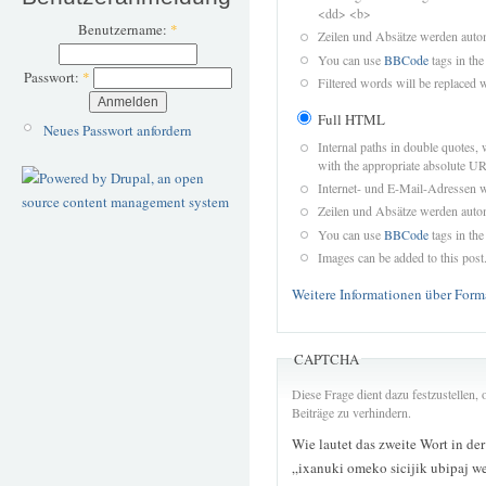
<dd> <b>
Benutzername:
*
Zeilen und Absätze werden autom
You can use
BBCode
tags in the
Passwort:
*
Filtered words will be replaced w
Full HTML
Neues Passwort anfordern
Internal paths in double quotes, 
with the appropriate absolute URL
Internet- und E-Mail-Adressen 
Zeilen und Absätze werden autom
You can use
BBCode
tags in the
Images can be added to this post
Weitere Informationen über Form
CAPTCHA
Diese Frage dient dazu festzustellen
Beiträge zu verhindern.
Wie lautet das zweite Wort in de
„ixanuki omeko sicijik ubipaj w