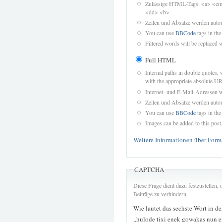
Zulässige HTML-Tags: <a> <em>
<dd> <b>
Zeilen und Absätze werden autom
You can use
BBCode
tags in the
Filtered words will be replaced w
Full HTML
Internal paths in double quotes, 
with the appropriate absolute URL
Internet- und E-Mail-Adressen 
Zeilen und Absätze werden autom
You can use
BBCode
tags in the
Images can be added to this post
Weitere Informationen über Form
CAPTCHA
Diese Frage dient dazu festzustellen
Beiträge zu verhindern.
Wie lautet das sechste Wort in d
„hulode tixi enek gowakas nun e