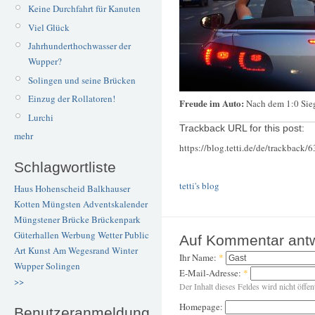
Keine Durchfahrt für Kanuten
Viel Glück
Jahrhunderthochwasser der
Wupper?
Solingen und seine Brücken
Einzug der Rollatoren!
Freude im Auto:
Nach dem 1:0 Sieg
Lurchi
Trackback URL for this post:
mehr
https://blog.tetti.de/de/trackback/
Schlagwortliste
tetti's blog
Haus Hohenscheid
Balkhauser
Kotten
Müngsten
Adventskalender
Müngstener Brücke
Brückenpark
Güterhallen
Werbung
Wetter
Public
Auf Kommentar ant
Art
Kunst
Am Wegesrand
Winter
Ihr Name:
*
Wupper
Solingen
E-Mail-Adresse:
*
>>
Der Inhalt dieses Feldes wird nicht öffen
Homepage:
Benutzeranmeldung