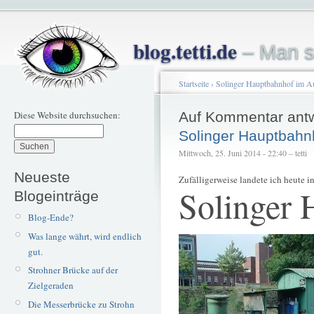
blog.tetti.de
– Man s
Startseite
›
Solinger Hauptbahnhof im A
Diese Website durchsuchen:
Auf Kommentar ant
Solinger Hauptbahn
Mittwoch, 25. Juni 2014 - 22:40 – tetti
Neueste
Zufälligerweise landete ich heute 
Solinger 
Blogeinträge
Blog-Ende?
Was lange währt, wird endlich
gut.
Strohner Brücke auf der
Zielgeraden
Die Messerbrücke zu Strohn