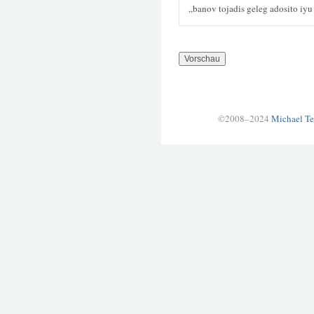
„banov tojadis geleg adosito iy
©2008–2024
Michael Te