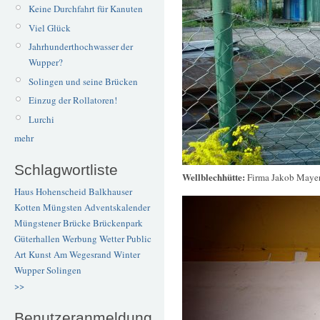
Keine Durchfahrt für Kanuten
Viel Glück
Jahrhunderthochwasser der
Wupper?
Solingen und seine Brücken
Einzug der Rollatoren!
Lurchi
mehr
Schlagwortliste
Wellblechhütte:
Firma Jakob Mayers
Haus Hohenscheid
Balkhauser
Kotten
Müngsten
Adventskalender
Müngstener Brücke
Brückenpark
Güterhallen
Werbung
Wetter
Public
Art
Kunst
Am Wegesrand
Winter
Wupper
Solingen
>>
Benutzeranmeldung