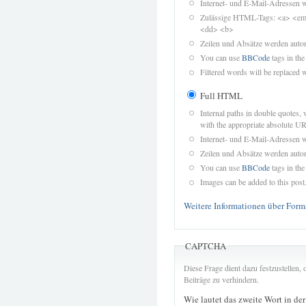
Internet- und E-Mail-Adressen 
Zulässige HTML-Tags: <a> <em>
<dd> <b>
Zeilen und Absätze werden autom
You can use
BBCode
tags in the
Filtered words will be replaced w
Full HTML
Internal paths in double quotes, 
with the appropriate absolute URL
Internet- und E-Mail-Adressen 
Zeilen und Absätze werden autom
You can use
BBCode
tags in the
Images can be added to this post
Weitere Informationen über Form
CAPTCHA
Diese Frage dient dazu festzustellen
Beiträge zu verhindern.
Wie lautet das zweite Wort in de