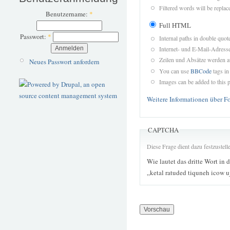
Filtered words will be replace
Benutzername:
*
Full HTML
Passwort:
*
Internal paths in double quot
Internet- und E-Mail-Adres
Zeilen und Absätze werden a
Neues Passwort anfordern
You can use
BBCode
tags in
Images can be added to this p
Weitere Informationen über F
CAPTCHA
Diese Frage dient dazu festzustel
Wie lautet das dritte Wort in 
„ketal ratuded tiquneh icow 