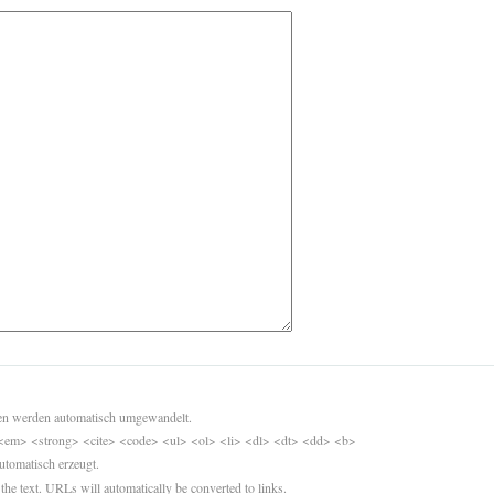
sen werden automatisch umgewandelt.
<em> <strong> <cite> <code> <ul> <ol> <li> <dl> <dt> <dd> <b>
utomatisch erzeugt.
 the text. URLs will automatically be converted to links.