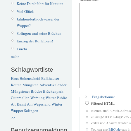
Keine Durchfahrt für Kanuten
Viel Glück
Jahrhunderthochwasser der
Wupper?
Solingen und seine Brücken
Einzug der Rollatoren!
Lurchi
mehr
Schlagwortliste
Haus Hohenscheid
Balkhauser
Kotten
Müngsten
Adventskalender
Müngstener Brücke
Brückenpark
Eingabeformat
Güterhallen
Werbung
Wetter
Public
Filtered HTML
Art
Kunst
Am Wegesrand
Winter
Wupper
Solingen
Internet- und E-Mail-Adres
Zulässige HTML-Tags: <a> 
>>
Zeilen und Absätze werden a
Benutzeranmeldung
You can use
BBCode
tags in