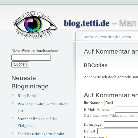
blog.tetti.de
– Man 
Startseite
›
Zwischen den Jahren
Diese Website durchsuchen:
Auf Kommentar an
BBCodes
Aber hatte ich doch gemacht sons
Neueste
Blogeinträge
Auf Kommentar an
Blog-Ende?
Ihr Name:
*
Was lange währt, wird endlich
E-Mail-Adresse:
*
gut.
Der Inhalt dieses Feldes wird nicht ö
Strohner Brücke auf der
Homepage:
Zielgeraden
Betreff:
Die Messerbrücke zu Strohn
Kommentar:
*