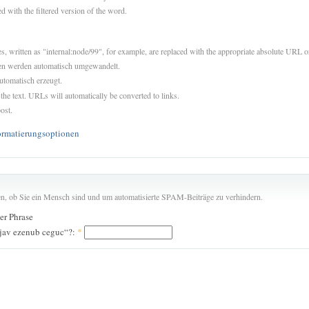
d with the filtered version of the word.
es, written as "internal:node/99", for example, are replaced with the appropriate absolute URL or
sen werden automatisch umgewandelt.
utomatisch erzeugt.
 the text. URLs will automatically be converted to links.
ost.
ormatierungsoptionen
len, ob Sie ein Mensch sind und um automatisierte SPAM-Beiträge zu verhindern.
der Phrase
ujav ezenub ceguc“?:
*