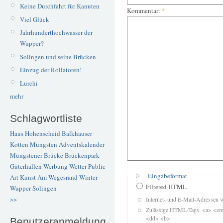
Keine Durchfahrt für Kanuten
Kommentar:
*
Viel Glück
Jahrhunderthochwasser der
Wupper?
Solingen und seine Brücken
Einzug der Rollatoren!
Lurchi
mehr
Schlagwortliste
Haus Hohenscheid
Balkhauser
Kotten
Müngsten
Adventskalender
Müngstener Brücke
Brückenpark
Güterhallen
Werbung
Wetter
Public
Eingabeformat
Art
Kunst
Am Wegesrand
Winter
Filtered HTML
Wupper
Solingen
>>
Internet- und E-Mail-Adressen 
Zulässige HTML-Tags: <a> <em>
<dd> <b>
Benutzeranmeldung