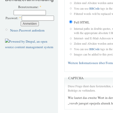
Zeilen und Absätze werden autom
Benutzername:
*
You can use
BBCode
tags in the
Filtered words will be replaced w
Passwort:
*
Full HTML
Internal paths in double quotes, 
Neues Passwort anfordern
with the appropriate absolute URL
Internet- und E-Mail-Adressen 
Zeilen und Absätze werden autom
You can use
BBCode
tags in the
Images can be added to this post
Weitere Informationen über Form
CAPTCHA
Diese Frage dient dazu festzustellen
Beiträge zu verhindern.
Wie lautet das zweite Wort in de
„vuveb jarogut opejeda alunuk 