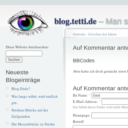
blog.tetti.de
– Man s
Startseite
›
Zwischen den Jahren
Diese Website durchsuchen:
Auf Kommentar ant
BBCodes
Aber hatte ich doch gemacht sonst hä
Neueste
Blogeinträge
Auf Kommentar ant
Blog-Ende?
Ihr Name:
*
Was lange währt, wird endlich
E-Mail-Adresse:
*
gut.
Der Inhalt dieses Feldes wird nicht öffen
Strohner Brücke auf der
Homepage:
Zielgeraden
Betreff:
Die Messerbrücke zu Strohn