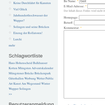
Ihr Name:
*
Keine Durchfahrt für Kanuten
E-Mail-Adresse:
*
Viel Glück
Der Inhalt dieses Feldes wird nicht ö
Jahrhunderthochwasser der
Homepage:
Wupper?
Betreff:
Solingen und seine Brücken
Kommentar:
*
Einzug der Rollatoren!
Lurchi
mehr
Schlagwortliste
Haus Hohenscheid
Balkhauser
Kotten
Müngsten
Adventskalender
Müngstener Brücke
Brückenpark
Güterhallen
Werbung
Wetter
Public
Art
Kunst
Am Wegesrand
Winter
Wupper
Solingen
>>
Benutzeranmeldung