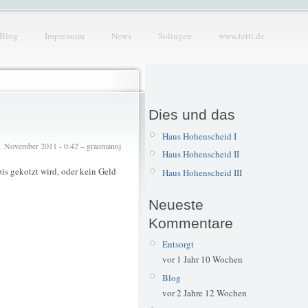
Blog
Impressum
News
Solingen
www.tetti.de
Dies und das
Haus Hohenscheid I
. November 2011 - 0:42 – graumannj
Haus Hohenscheid II
bis gekotzt wird, oder kein Geld
Haus Hohenscheid III
Neueste
Kommentare
Entsorgt
vor 1 Jahr 10 Wochen
Blog
vor 2 Jahre 12 Wochen