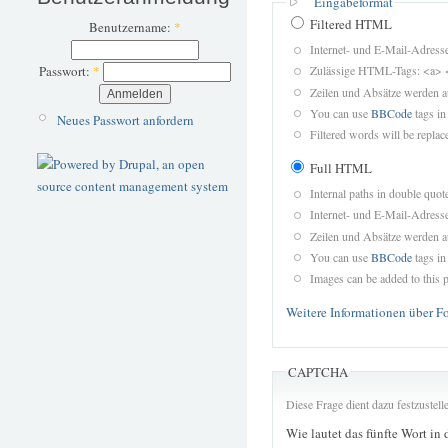
Eingabeformat
Filtered HTML
Benutzername:
*
Internet- und E-Mail-Adres
Passwort:
*
Zulässige HTML-Tags: <a> 
Zeilen und Absätze werden a
You can use
BBCode
tags in
Neues Passwort anfordern
Filtered words will be replace
Full HTML
Internal paths in double quot
Internet- und E-Mail-Adres
Zeilen und Absätze werden a
You can use
BBCode
tags in
Images can be added to this p
Weitere Informationen über F
CAPTCHA
Diese Frage dient dazu festzustel
Wie lautet das fünfte Wort in 