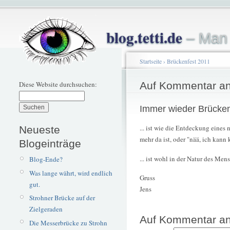
blog.tetti.de
– Man 
Startseite
›
Brückenfest 2011
Diese Website durchsuchen:
Auf Kommentar an
Immer wieder Brücken
... ist wie die Entdeckung eines
Neueste
mehr da ist, oder "nää, ich kann
Blogeinträge
... ist wohl in der Natur des Men
Blog-Ende?
Was lange währt, wird endlich
Gruss
gut.
Jens
Strohner Brücke auf der
Zielgeraden
Auf Kommentar an
Die Messerbrücke zu Strohn