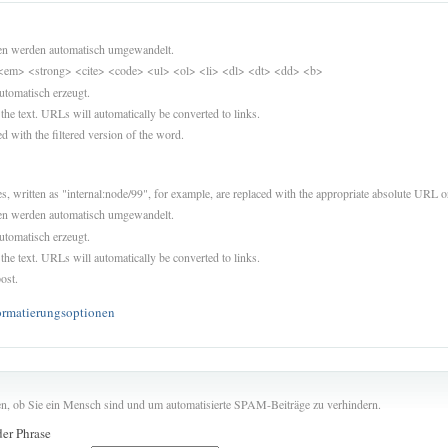
sen werden automatisch umgewandelt.
<em> <strong> <cite> <code> <ul> <ol> <li> <dl> <dt> <dd> <b>
utomatisch erzeugt.
 the text. URLs will automatically be converted to links.
d with the filtered version of the word.
es, written as "internal:node/99", for example, are replaced with the appropriate absolute URL or
sen werden automatisch umgewandelt.
utomatisch erzeugt.
 the text. URLs will automatically be converted to links.
ost.
ormatierungsoptionen
len, ob Sie ein Mensch sind und um automatisierte SPAM-Beiträge zu verhindern.
der Phrase