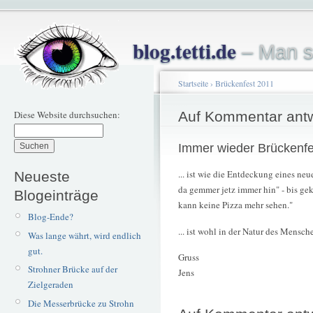
blog.tetti.de
– Man s
Startseite
›
Brückenfest 2011
Diese Website durchsuchen:
Auf Kommentar ant
Immer wieder Brückenfe
... ist wie die Entdeckung eines neu
Neueste
da gemmer jetz immer hin" - bis geko
Blogeinträge
kann keine Pizza mehr sehen."
Blog-Ende?
... ist wohl in der Natur des Mensch
Was lange währt, wird endlich
gut.
Gruss
Strohner Brücke auf der
Jens
Zielgeraden
Die Messerbrücke zu Strohn