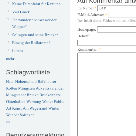
Auf Kommentar ant
Keine Durchfahrt für Kanuten
Ihr Name:
*
Viel Glück
E-Mail-Adresse:
*
Jahrhunderthochwasser der
Der Inhalt dieses Feldes wird nicht öffen
Wupper?
Homepage:
Solingen und seine Brücken
Betreff:
Einzug der Rollatoren!
Kommentar:
*
Lurchi
mehr
Schlagwortliste
Haus Hohenscheid
Balkhauser
Kotten
Müngsten
Adventskalender
Müngstener Brücke
Brückenpark
Güterhallen
Werbung
Wetter
Public
Art
Kunst
Am Wegesrand
Winter
Wupper
Solingen
>>
Benutzeranmeldung