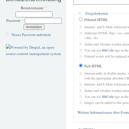
Benutzername:
*
Eingabeformat
Filtered HTML
Passwort:
*
Internet- und E-Mail-Adressen 
Zulässige HTML-Tags: <a> <em>
Neues Passwort anfordern
<dd> <b>
Zeilen und Absätze werden autom
You can use
BBCode
tags in the
Filtered words will be replaced w
Full HTML
Internal paths in double quotes, 
with the appropriate absolute URL
Internet- und E-Mail-Adressen 
Zeilen und Absätze werden autom
You can use
BBCode
tags in the
Images can be added to this post
Weitere Informationen über Form