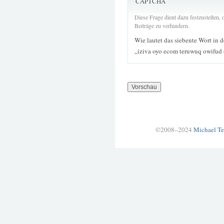
CAPTCHA
Diese Frage dient dazu festzustellen
Beiträge zu verhindern.
Wie lautet das siebente Wort in 
„iziva oyo ecom teruwuq owifud 
©2008–2024
Michael Te