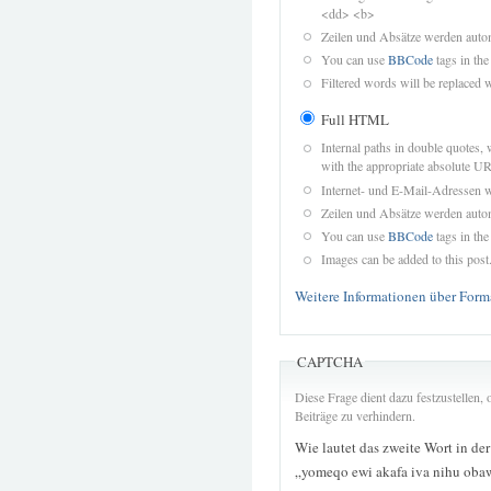
<dd> <b>
Zeilen und Absätze werden autom
You can use
BBCode
tags in the
Filtered words will be replaced w
Full HTML
Internal paths in double quotes, 
with the appropriate absolute URL
Internet- und E-Mail-Adressen 
Zeilen und Absätze werden autom
You can use
BBCode
tags in the
Images can be added to this post
Weitere Informationen über Form
CAPTCHA
Diese Frage dient dazu festzustellen
Beiträge zu verhindern.
Wie lautet das zweite Wort in de
„yomeqo ewi akafa iva nihu ob