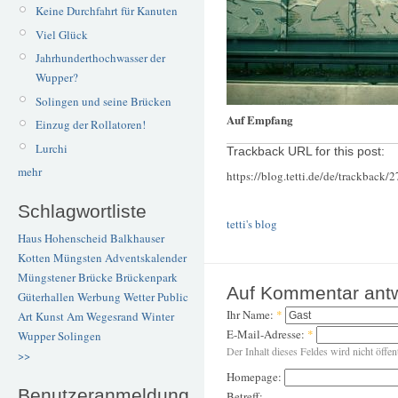
Keine Durchfahrt für Kanuten
Viel Glück
Jahrhunderthochwasser der
Wupper?
Solingen und seine Brücken
Auf Empfang
Einzug der Rollatoren!
Lurchi
Trackback URL for this post:
mehr
https://blog.tetti.de/de/trackback/
Schlagwortliste
tetti's blog
Haus Hohenscheid
Balkhauser
Kotten
Müngsten
Adventskalender
Müngstener Brücke
Brückenpark
Auf Kommentar ant
Güterhallen
Werbung
Wetter
Public
Ihr Name:
*
Art
Kunst
Am Wegesrand
Winter
E-Mail-Adresse:
*
Wupper
Solingen
Der Inhalt dieses Feldes wird nicht öffen
>>
Homepage:
Benutzeranmeldung
Betreff: