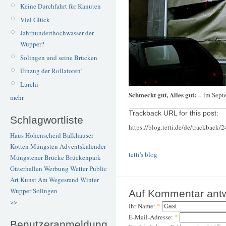
Keine Durchfahrt für Kanuten
Viel Glück
Jahrhunderthochwasser der
Wupper?
Solingen und seine Brücken
Einzug der Rollatoren!
Lurchi
Schmeckt gut, Alles gut:
-- im Sep
mehr
Trackback URL for this post:
Schlagwortliste
https://blog.tetti.de/de/trackback/
Haus Hohenscheid
Balkhauser
Kotten
Müngsten
Adventskalender
tetti's blog
Müngstener Brücke
Brückenpark
Güterhallen
Werbung
Wetter
Public
Art
Kunst
Am Wegesrand
Winter
Wupper
Solingen
Auf Kommentar ant
>>
Ihr Name:
*
E-Mail-Adresse:
*
Benutzeranmeldung