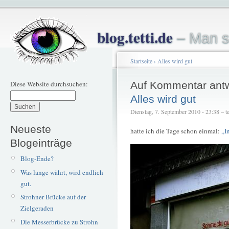
blog.tetti.de
– Man s
Startseite
›
Alles wird gut
Diese Website durchsuchen:
Auf Kommentar ant
Alles wird gut
Dienstag, 7. September 2010 - 23:38 – te
Neueste
hatte ich die Tage schon einmal:
„I
Blogeinträge
Blog-Ende?
Was lange währt, wird endlich
gut.
Strohner Brücke auf der
Zielgeraden
Die Messerbrücke zu Strohn