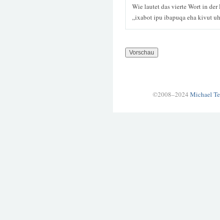
Wie lautet das vierte Wort in der
„ixabot ipu ibapuqa eha kivut 
©2008–2024
Michael Te