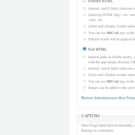
Filtered HTML
Internet- und E-Mail-Adressen 
Zulässige HTML-Tags: <a> <em>
<dd> <b>
Zeilen und Absätze werden autom
You can use
BBCode
tags in the
Filtered words will be replaced w
Full HTML
Internal paths in double quotes, 
with the appropriate absolute URL
Internet- und E-Mail-Adressen 
Zeilen und Absätze werden autom
You can use
BBCode
tags in the
Images can be added to this post
Weitere Informationen über Form
CAPTCHA
Diese Frage dient dazu festzustellen
Beiträge zu verhindern.