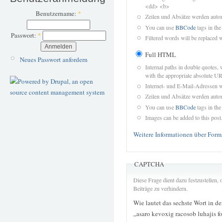
<dd> <b>
Benutzername:
*
Zeilen und Absätze werden autom
You can use
BBCode
tags in the
Passwort:
*
Filtered words will be replaced w
Full HTML
Neues Passwort anfordern
Internal paths in double quotes, 
with the appropriate absolute URL
Internet- und E-Mail-Adressen 
Zeilen und Absätze werden autom
You can use
BBCode
tags in the
Images can be added to this post
Weitere Informationen über Form
CAPTCHA
Diese Frage dient dazu festzustellen
Beiträge zu verhindern.
Wie lautet das sechste Wort in d
„asaro kevoxig racosob luhajis 