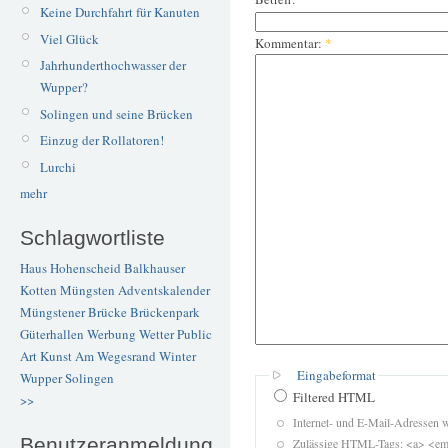
Keine Durchfahrt für Kanuten
Viel Glück
Kommentar:
*
Jahrhunderthochwasser der
Wupper?
Solingen und seine Brücken
Einzug der Rollatoren!
Lurchi
mehr
Schlagwortliste
Haus Hohenscheid
Balkhauser
Kotten
Müngsten
Adventskalender
Müngstener Brücke
Brückenpark
Güterhallen
Werbung
Wetter
Public
Art
Kunst
Am Wegesrand
Winter
Eingabeformat
Wupper
Solingen
Filtered HTML
>>
Internet- und E-Mail-Adressen 
Benutzeranmeldung
Zulässige HTML-Tags: <a> <em>