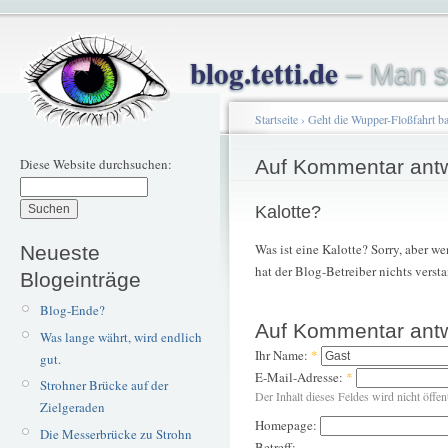
blog.tetti.de
– Man s
Startseite
›
Geht die Wupper-Floßfahrt b
Diese Website durchsuchen:
Auf Kommentar ant
Kalotte?
Was ist eine Kalotte? Sorry, aber 
Neueste
hat der Blog-Betreiber nichts verst
Blogeinträge
Blog-Ende?
Auf Kommentar ant
Was lange währt, wird endlich
Ihr Name:
*
gut.
E-Mail-Adresse:
*
Strohner Brücke auf der
Der Inhalt dieses Feldes wird nicht öffen
Zielgeraden
Homepage:
Die Messerbrücke zu Strohn
Betreff: