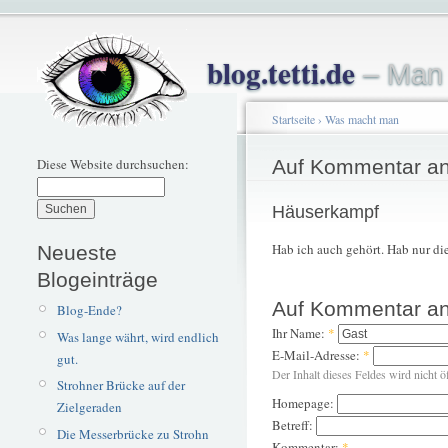
blog.tetti.de
– Man 
Startseite
›
Was macht man
Diese Website durchsuchen:
Auf Kommentar an
Häuserkampf
Hab ich auch gehört. Hab nur di
Neueste
Blogeinträge
Auf Kommentar an
Blog-Ende?
Ihr Name:
*
Was lange währt, wird endlich
E-Mail-Adresse:
*
gut.
Der Inhalt dieses Feldes wird nicht ö
Strohner Brücke auf der
Homepage:
Zielgeraden
Betreff:
Die Messerbrücke zu Strohn
Kommentar:
*