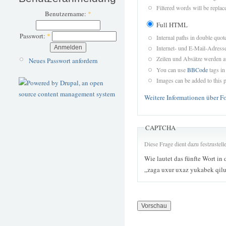
Filtered words will be replace
Benutzername:
*
Full HTML
Passwort:
*
Internal paths in double quot
Internet- und E-Mail-Adres
Zeilen und Absätze werden a
Neues Passwort anfordern
You can use
BBCode
tags in
Images can be added to this p
Weitere Informationen über F
CAPTCHA
Diese Frage dient dazu festzustel
Wie lautet das fünfte Wort in 
„zaga uxur uxaz yukabek qilu