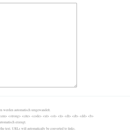
sen werden automatisch umgewandelt.
<em> <strong> <cite> <code> <ul> <ol> <li> <dl> <dt> <dd> <b>
utomatisch erzeugt.
 the text. URLs will automatically be converted to links.