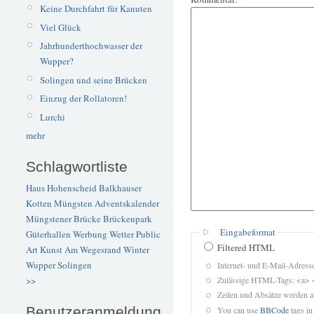
Keine Durchfahrt für Kanuten
Viel Glück
Jahrhunderthochwasser der
Wupper?
Solingen und seine Brücken
Einzug der Rollatoren!
Lurchi
mehr
Schlagwortliste
Haus Hohenscheid
Balkhauser
Kotten
Müngsten
Adventskalender
Müngstener Brücke
Brückenpark
Eingabeformat
Güterhallen
Werbung
Wetter
Public
Filtered HTML
Art
Kunst
Am Wegesrand
Winter
Wupper
Solingen
Internet- und E-Mail-Adres
Zulässige HTML-Tags: <a> 
>>
Zeilen und Absätze werden a
Benutzeranmeldung
You can use
BBCode
tags in