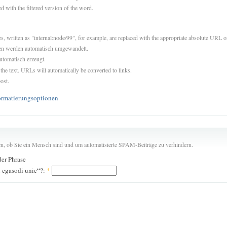
d with the filtered version of the word.
es, written as "internal:node/99", for example, are replaced with the appropriate absolute URL or
sen werden automatisch umgewandelt.
utomatisch erzeugt.
 the text. URLs will automatically be converted to links.
ost.
ormatierungsoptionen
len, ob Sie ein Mensch sind und um automatisierte SPAM-Beiträge zu verhindern.
der Phrase
 egasodi unic“?:
*