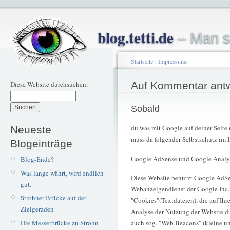
blog.tetti.de
– Man s
Startseite
›
Impressums
Diese Website durchsuchen:
Auf Kommentar ant
Sobald
du was mit Google auf deiner Seite
Neueste
muss da folgender Selbstschutz im 
Blogeinträge
Google AdSense und Google Analy
Blog-Ende?
Was lange währt, wird endlich
Diese Website benutzt Google AdSe
gut.
Webanzeigendienst der Google Inc.
Strohner Brücke auf der
"Cookies"(Textdateien), die auf Ih
Zielgeraden
Analyse der Nutzung der Website d
Die Messerbrücke zu Strohn
auch sog. "Web Beacons" (kleine u