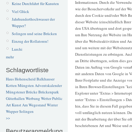
Informationen. Durch die Verwend
Keine Durchfahrt für Kanuten
wie der Besucherverkehr auf der W
Viel Glück
durch den Cookie und/oder Web Bea
Jahrhunderthochwasser der
dieser Website (einschließlich Ihre
Wupper?
den USA übertragen und dort gespei
Solingen und seine Brücken
um Ihre Nutzung der Website im Hi
Einzug der Rollatoren!
über die Websiteaktivitäten und An
und um weitere mit der Websitenut
Lurchi
Dienstleistungen zu erbringen. Auc
mehr
an Dritte übertragen, sofern dies ge
Daten im Auftrag von Google verarb
Schlagwortliste
mit anderen Daten von Google in V
Haus Hohenscheid
Balkhauser
Ihrer Festplatte und die Anzeige v
Kotten
Müngsten
Adventskalender
in Ihren Browser-Einstellungen "ke
Müngstener Brücke
Brückenpark
Explorer unter "Extras > Internetop
Güterhallen
Werbung
Wetter
Public
unter "Extras > Einstellungen > Dat
Art
Kunst
Am Wegesrand
Winter
hin, dass Sie in diesem Fall gegebe
Wupper
Solingen
voll umfänglich nutzen können. Dur
>>
mit der Bearbeitung der über Sie e
beschriebenen Art und Weise und z
Benutzeranmeldung