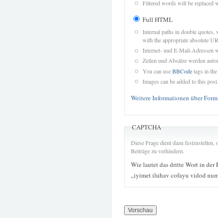
Filtered words will be replaced w
Full HTML
Internal paths in double quotes, 
with the appropriate absolute URL
Internet- und E-Mail-Adressen 
Zeilen und Absätze werden autom
You can use
BBCode
tags in the
Images can be added to this post
Weitere Informationen über Form
CAPTCHA
Diese Frage dient dazu festzustellen
Beiträge zu verhindern.
Wie lautet das dritte Wort in der
„iyimet iluhav cofayu vidod nu