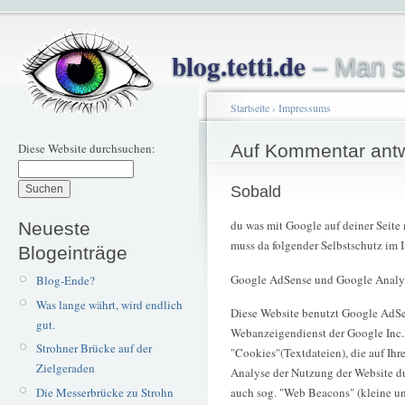
blog.tetti.de
– Man s
Startseite
›
Impressums
Diese Website durchsuchen:
Auf Kommentar ant
Sobald
du was mit Google auf deiner Seite
Neueste
muss da folgender Selbstschutz im 
Blogeinträge
Google AdSense und Google Analy
Blog-Ende?
Was lange währt, wird endlich
Diese Website benutzt Google AdSe
gut.
Webanzeigendienst der Google Inc.
Strohner Brücke auf der
"Cookies"(Textdateien), die auf Ih
Zielgeraden
Analyse der Nutzung der Website d
Die Messerbrücke zu Strohn
auch sog. "Web Beacons" (kleine u