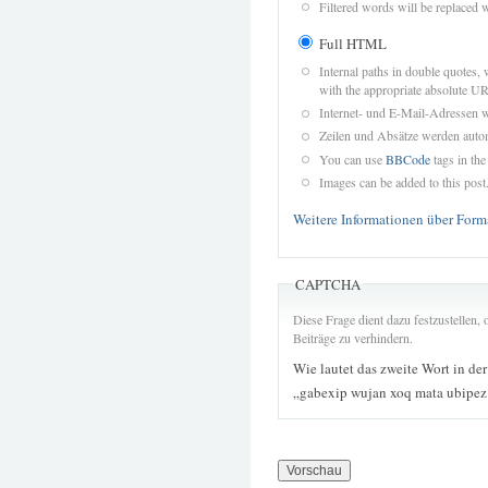
Filtered words will be replaced w
Full HTML
Internal paths in double quotes, 
with the appropriate absolute URL
Internet- und E-Mail-Adressen 
Zeilen und Absätze werden autom
You can use
BBCode
tags in the
Images can be added to this post
Weitere Informationen über Form
CAPTCHA
Diese Frage dient dazu festzustellen
Beiträge zu verhindern.
Wie lautet das zweite Wort in de
„gabexip wujan xoq mata ubipez