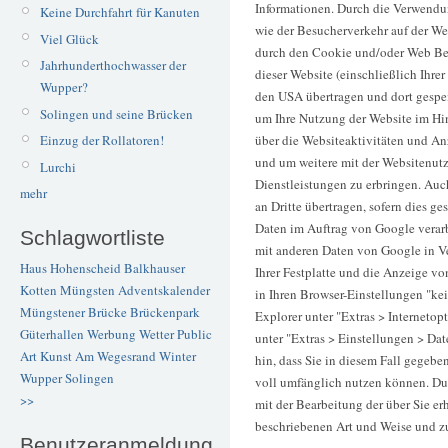
Informationen. Durch die Verwend
Keine Durchfahrt für Kanuten
wie der Besucherverkehr auf der W
Viel Glück
durch den Cookie und/oder Web Bea
Jahrhunderthochwasser der
dieser Website (einschließlich Ihre
Wupper?
den USA übertragen und dort gespei
Solingen und seine Brücken
um Ihre Nutzung der Website im Hi
Einzug der Rollatoren!
über die Websiteaktivitäten und An
und um weitere mit der Websitenut
Lurchi
Dienstleistungen zu erbringen. Auc
mehr
an Dritte übertragen, sofern dies ge
Daten im Auftrag von Google verarb
Schlagwortliste
mit anderen Daten von Google in V
Haus Hohenscheid
Balkhauser
Ihrer Festplatte und die Anzeige v
Kotten
Müngsten
Adventskalender
in Ihren Browser-Einstellungen "ke
Müngstener Brücke
Brückenpark
Explorer unter "Extras > Internetop
Güterhallen
Werbung
Wetter
Public
unter "Extras > Einstellungen > Dat
Art
Kunst
Am Wegesrand
Winter
hin, dass Sie in diesem Fall gegebe
Wupper
Solingen
voll umfänglich nutzen können. Dur
>>
mit der Bearbeitung der über Sie e
beschriebenen Art und Weise und z
Benutzeranmeldung