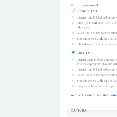
Eingabeformat
Filtered HTML
Internet- und E-Mail-Adressen 
Zulässige HTML-Tags: <a> <em>
<dd> <b>
Zeilen und Absätze werden autom
You can use
BBCode
tags in the
Filtered words will be replaced w
Full HTML
Internal paths in double quotes, 
with the appropriate absolute URL
Internet- und E-Mail-Adressen 
Zeilen und Absätze werden autom
You can use
BBCode
tags in the
Images can be added to this post
Weitere Informationen über Form
CAPTCHA