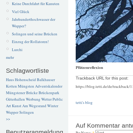
Keine Durchfahrt für Kanuten
Viel Glück
Jahrhunderthochwasser der
Wupper?
Solingen und seine Brücken
Einzug der Rollatoren!
Lurchi
mehr
Pfützenreflexion
Schlagwortliste
Trackback URL for this post:
Haus Hohenscheid
Balkhauser
Kotten
Müngsten
Adventskalender
https://blog.tetti.de/de/trackback/
Müngstener Brücke
Brückenpark
Güterhallen
Werbung
Wetter
Public
tetti's blog
Art
Kunst
Am Wegesrand
Winter
Wupper
Solingen
>>
Auf Kommentar ant
Benutzeranmeldung
Ihr Name:
*