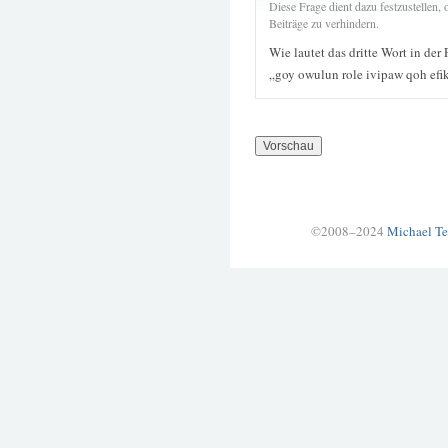
Diese Frage dient dazu festzustellen
Beiträge zu verhindern.
Wie lautet das dritte Wort in der
„goy owulun role ivipaw qoh efi
©2008–2024
Michael Te