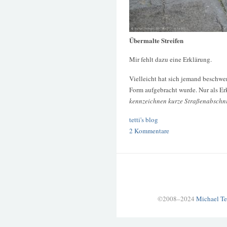
Übermalte Streifen
Mir fehlt dazu eine Erklärung.
Vielleicht hat sich jemand beschwer
Form aufgebracht wurde. Nur als E
kennzeichnen kurze Straßenabschnit
tetti's blog
2 Kommentare
©2008–2024
Michael Te