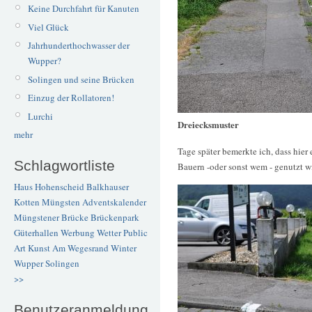
Keine Durchfahrt für Kanuten
Viel Glück
Jahrhunderthochwasser der
Wupper?
Solingen und seine Brücken
Einzug der Rollatoren!
Lurchi
Dreiecksmuster
mehr
Tage später bemerkte ich, dass hier
Schlagwortliste
Bauern -oder sonst wem - genutzt wi
Haus Hohenscheid
Balkhauser
Kotten
Müngsten
Adventskalender
Müngstener Brücke
Brückenpark
Güterhallen
Werbung
Wetter
Public
Art
Kunst
Am Wegesrand
Winter
Wupper
Solingen
>>
Benutzeranmeldung