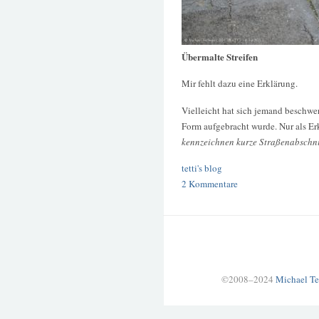
Übermalte Streifen
Mir fehlt dazu eine Erklärung.
Vielleicht hat sich jemand beschwer
Form aufgebracht wurde. Nur als E
kennzeichnen kurze Straßenabschnit
tetti's blog
2 Kommentare
©2008–2024
Michael Te