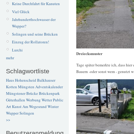
Keine Durchfahrt für Kanuten
Viel Glück
Jahrhunderthochwasser der
Wupper?
Solingen und seine Brücken
Einzug der Rollatoren!
Lurchi
Dreiecksmuster
mehr
Tage später bemerkte ich, dass hier
Schlagwortliste
Bauern -oder sonst wem - genutzt wi
Haus Hohenscheid
Balkhauser
Kotten
Müngsten
Adventskalender
Müngstener Brücke
Brückenpark
Güterhallen
Werbung
Wetter
Public
Art
Kunst
Am Wegesrand
Winter
Wupper
Solingen
>>
Benutzeranmeldung