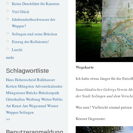
Keine Durchfahrt für Kanuten
Viel Glück
Jahrhunderthochwasser der
Wupper?
Solingen und seine Brücken
Einzug der Rollatoren!
Lurchi
mehr
Wegekarte
Schlagwortliste
Ich habe etwas länger für die Entzif
Haus Hohenscheid
Balkhauser
Kotten
Müngsten
Adventskalender
Sauerländischer Gebirgs-Verein Ab
Müngstener Brücke
Brückenpark
der Stadt Solingen und dem Versch
Güterhallen
Werbung
Wetter
Public
Art
Kunst
Am Wegesrand
Winter
Was nun? Vielleicht einmal putzen 
Wupper
Solingen
Krasser Gegensatz:
>>
Benutzeranmeldung