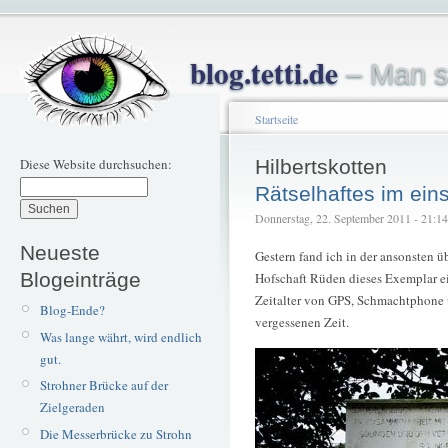
blog.tetti.de
– Man s
Startseite
Diese Website durchsuchen:
Hilbertskotten
Rätselhaftes im ein
Donnerstag, 22. September 2011 - 21:14 
Neueste
Gestern fand ich in der ansonsten 
Blogeinträge
Hofschaft Rüden dieses Exemplar ei
Zeitalter von GPS, Schmachtphone 
Blog-Ende?
vergessenen Zeit.
Was lange währt, wird endlich
gut.
Strohner Brücke auf der
Zielgeraden
Die Messerbrücke zu Strohn