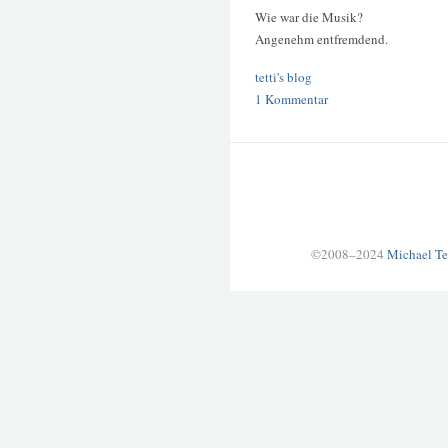
Wie war die Musik?
Angenehm entfremdend.
tetti's blog
1 Kommentar
©2008–2024
Michael Te