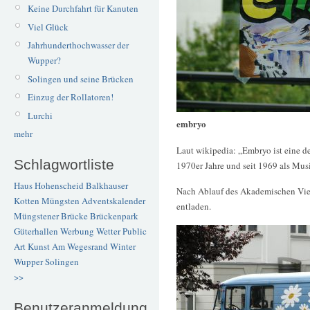
Keine Durchfahrt für Kanuten
Viel Glück
Jahrhunderthochwasser der
Wupper?
Solingen und seine Brücken
Einzug der Rollatoren!
Lurchi
embryo
mehr
Laut wikipedia: „Embryo ist eine d
Schlagwortliste
1970er Jahre und seit 1969 als Mus
Haus Hohenscheid
Balkhauser
Nach Ablauf des Akademischen Viert
Kotten
Müngsten
Adventskalender
entladen.
Müngstener Brücke
Brückenpark
Güterhallen
Werbung
Wetter
Public
Art
Kunst
Am Wegesrand
Winter
Wupper
Solingen
>>
Benutzeranmeldung