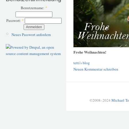
Benutzername:
*
Passwort:
*
Neues Passwort anfordern
Frohe Weihnachten!
tetti's blog
Neuen Kommentar schreiben
©2008–2024
Michael Te