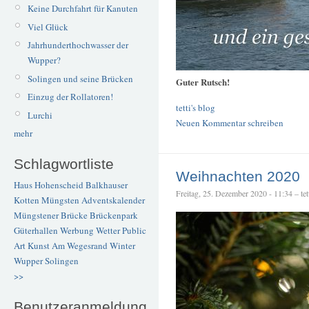
Keine Durchfahrt für Kanuten
Viel Glück
Jahrhunderthochwasser der
Wupper?
Solingen und seine Brücken
Guter Rutsch!
Einzug der Rollatoren!
tetti's blog
Lurchi
Neuen Kommentar schreiben
mehr
Schlagwortliste
Weihnachten 2020
Haus Hohenscheid
Balkhauser
Freitag, 25. Dezember 2020 - 11:34 – tet
Kotten
Müngsten
Adventskalender
Müngstener Brücke
Brückenpark
Güterhallen
Werbung
Wetter
Public
Art
Kunst
Am Wegesrand
Winter
Wupper
Solingen
>>
Benutzeranmeldung