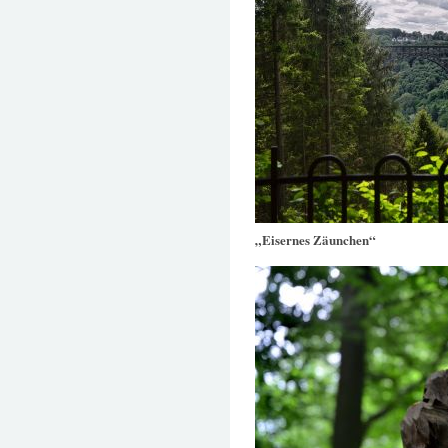
„Eisernes Zäunchen“