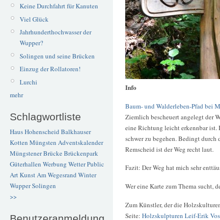
Keine Durchfahrt für Kanuten
Viel Glück
Jahrhunderthochwasser der
Wupper?
Solingen und seine Brücken
Einzug der Rollatoren!
Lurchi
Info
mehr
Baum- und Walderleben-Pfad bei 
Schlagwortliste
Ziemlich bescheuert angelegt der W
eine Richtung leicht erkennbar ist.
Haus Hohenscheid
Balkhauser
schwer zu begehen. Bedingt durch 
Kotten
Müngsten
Adventskalender
Remscheid ist der Weg recht laut.
Müngstener Brücke
Brückenpark
Güterhallen
Werbung
Wetter
Public
Fazit: Der Weg hat mich sehr enttäu
Art
Kunst
Am Wegesrand
Winter
Wupper
Solingen
Wer eine Karte zum Thema sucht, de
>>
Zum Künstler, der die Holzskulturen
Seite:
Holzskulpturen Leif-Erik Vos
Benutzeranmeldung