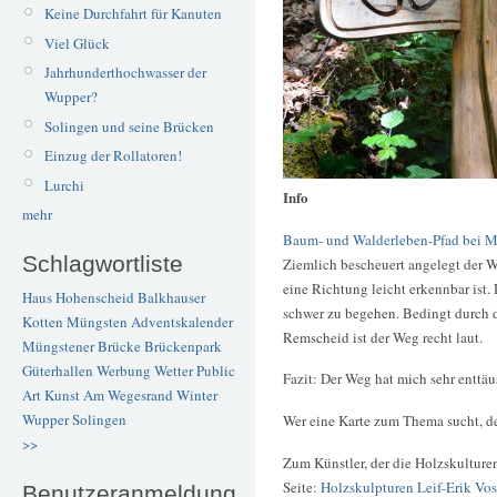
Keine Durchfahrt für Kanuten
Viel Glück
Jahrhunderthochwasser der
Wupper?
Solingen und seine Brücken
Einzug der Rollatoren!
Lurchi
Info
mehr
Baum- und Walderleben-Pfad bei 
Schlagwortliste
Ziemlich bescheuert angelegt der W
eine Richtung leicht erkennbar ist.
Haus Hohenscheid
Balkhauser
schwer zu begehen. Bedingt durch 
Kotten
Müngsten
Adventskalender
Remscheid ist der Weg recht laut.
Müngstener Brücke
Brückenpark
Güterhallen
Werbung
Wetter
Public
Fazit: Der Weg hat mich sehr enttäu
Art
Kunst
Am Wegesrand
Winter
Wupper
Solingen
Wer eine Karte zum Thema sucht, de
>>
Zum Künstler, der die Holzskulturen
Seite:
Holzskulpturen Leif-Erik Vos
Benutzeranmeldung