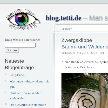
blog.tetti.de
– Man s
Startseite
Diese Website durchsuchen:
Zwergsklippe
Baum- und Walderle
Samstag, 21. Mai 2016 - 22:35 – tetti
Neueste
Kleine Runde absolviert: Müngsten
Blogeinträge
Brückenpark, Parkplatz
Blog-Ende?
Was lange währt, wird endlich
gut.
Strohner Brücke auf der
Zielgeraden
Die Messerbrücke zu Strohn