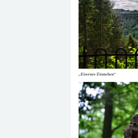
„Eisernes Zäunchen“