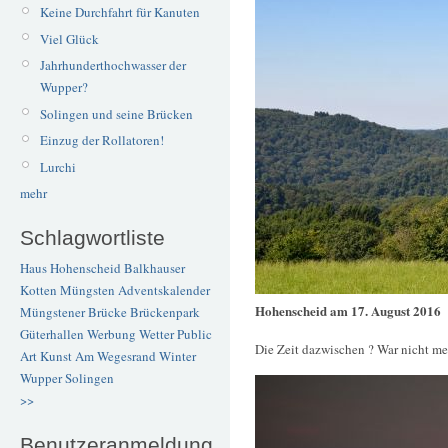
Keine Durchfahrt für Kanuten
Viel Glück
Jahrhunderthochwasser der
Wupper?
Solingen und seine Brücken
Einzug der Rollatoren!
Lurchi
mehr
Schlagwortliste
Haus Hohenscheid
Balkhauser
Kotten
Müngsten
Adventskalender
Hohenscheid am 17. August 2016
Müngstener Brücke
Brückenpark
Güterhallen
Werbung
Wetter
Public
Die Zeit dazwischen ? War nicht me
Art
Kunst
Am Wegesrand
Winter
Wupper
Solingen
>>
Benutzeranmeldung