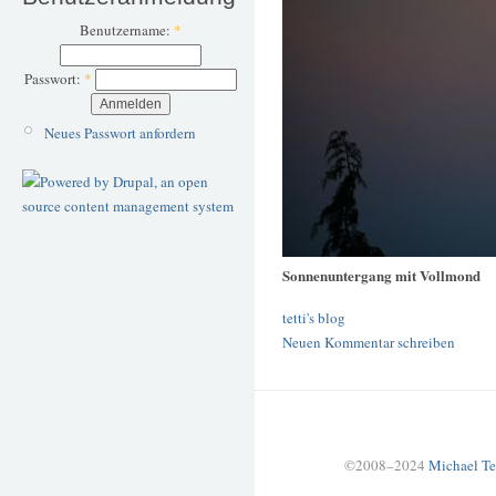
Benutzername:
*
Passwort:
*
Neues Passwort anfordern
Sonnenuntergang mit Vollmond
tetti's blog
Neuen Kommentar schreiben
©2008–2024
Michael Te