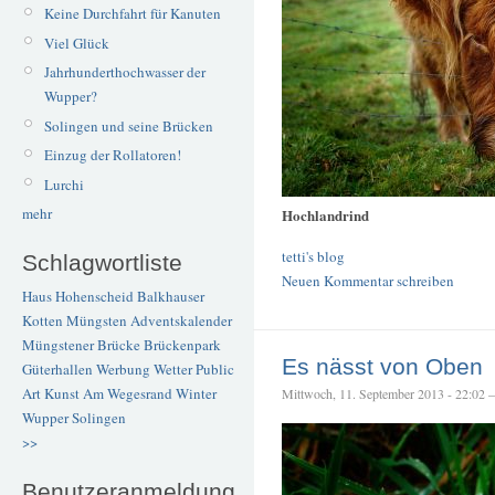
Keine Durchfahrt für Kanuten
Viel Glück
Jahrhunderthochwasser der
Wupper?
Solingen und seine Brücken
Einzug der Rollatoren!
Lurchi
mehr
Hochlandrind
tetti's blog
Schlagwortliste
Neuen Kommentar schreiben
Haus Hohenscheid
Balkhauser
Kotten
Müngsten
Adventskalender
Müngstener Brücke
Brückenpark
Es nässt von Oben
Güterhallen
Werbung
Wetter
Public
Art
Kunst
Am Wegesrand
Winter
Mittwoch, 11. September 2013 - 22:02 – 
Wupper
Solingen
>>
Benutzeranmeldung