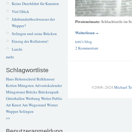
Keine Durchfahrt für Kanuten
Viel Glück
Jahrhunderthochwasser der
Pirateneinsatz:
Schlachtzeile im So
Wupper?
Weiterlesen -»
Solingen und seine Brücken
Einzug der Rollatoren!
tetti's blog
2 Kommentare
Lurchi
mehr
Schlagwortliste
Haus Hohenscheid
Balkhauser
Kotten
Müngsten
Adventskalender
©2008–2024
Michael Te
Müngstener Brücke
Brückenpark
Güterhallen
Werbung
Wetter
Public
Art
Kunst
Am Wegesrand
Winter
Wupper
Solingen
>>
Benutzeranmeldung