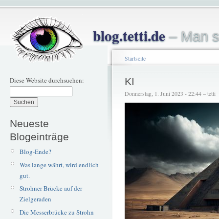
blog.tetti.de
– Man s
Startseite
Diese Website durchsuchen:
KI
Donnerstag, 1. Juni 2023 - 22:44 – tetti
Neueste
Blogeinträge
Blog-Ende?
Was lange währt, wird endlich
gut.
Strohner Brücke auf der
Zielgeraden
Die Messerbrücke zu Strohn