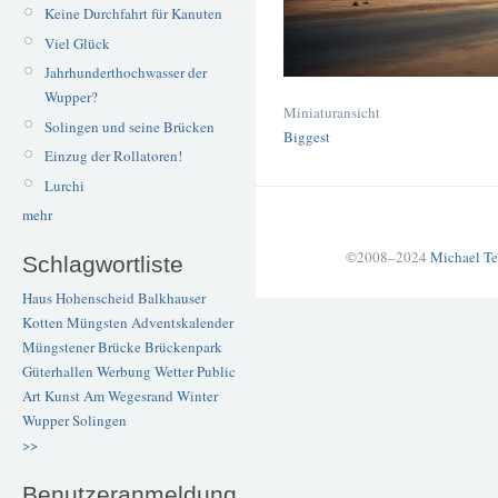
Keine Durchfahrt für Kanuten
Viel Glück
Jahrhunderthochwasser der
Wupper?
Miniaturansicht
Solingen und seine Brücken
Biggest
Einzug der Rollatoren!
Lurchi
mehr
©2008–2024
Michael Te
Schlagwortliste
Haus Hohenscheid
Balkhauser
Kotten
Müngsten
Adventskalender
Müngstener Brücke
Brückenpark
Güterhallen
Werbung
Wetter
Public
Art
Kunst
Am Wegesrand
Winter
Wupper
Solingen
>>
Benutzeranmeldung