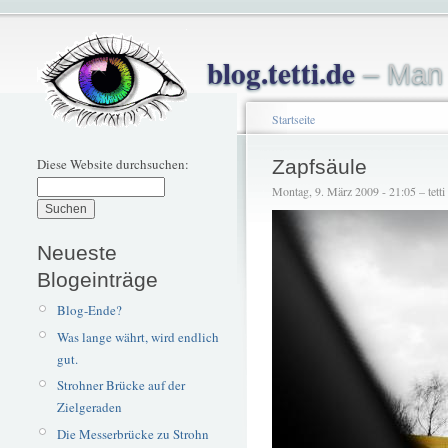
blog.tetti.de
– Man 
Startseite
Diese Website durchsuchen:
Zapfsäule
Montag, 9. März 2009 - 21:05 – tetti
Neueste
Blogeinträge
Blog-Ende?
Was lange währt, wird endlich
gut.
Strohner Brücke auf der
Zielgeraden
Die Messerbrücke zu Strohn