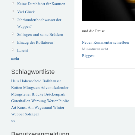
Keine Durchfahrt für Kanuten
Viel Glück
Jahrhunderthochwasser der
Wupper?
und die Preise
Solingen und seine Brücken
Neuen Kommentar schreiben
Einzug der Rollatoren!
Miniaturansicht
Lurchi
Biggest
mehr
Schlagwortliste
Haus Hohenscheid
Balkhauser
Kotten
Müngsten
Adventskalender
Müngstener Brücke
Brückenpark
Güterhallen
Werbung
Wetter
Public
Art
Kunst
Am Wegesrand
Winter
Wupper
Solingen
>>
Benutzeranmeldung