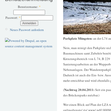
Benutzername:
*
Passwort:
*
Neues Passwort anfordern
Parkplatz Müngsten:
an der L74 a
Nein, man reinigt den Parkplatz nich
Baumaschinen samt Zubehör benöti
Kreuzungsbereich von L 74, B 229
Sanierungsarbeiten an der Wupperb
Nebenanlagen. Der Wandererparkplat
Dadurch ist auch die Ein- bzw. Auss
mehr erreichbar und wird ebenfalls 
Nachtrag 20.04.2011:
(
Seit ein paa
des Brückenparks nutzbar.)
Wer einen Blick auf Plan der LZA w
onlinedienste/ ris/ www/ pdf/ 00096