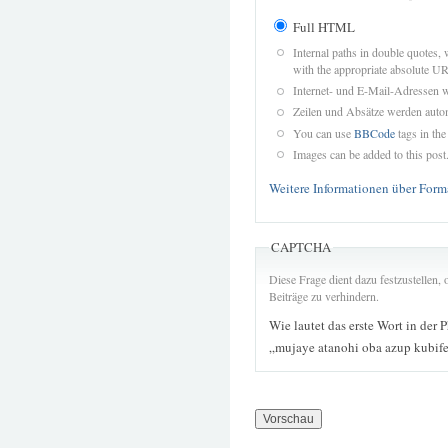
Full HTML
Internal paths in double quotes, 
with the appropriate absolute URL
Internet- und E-Mail-Adressen 
Zeilen und Absätze werden autom
You can use
BBCode
tags in the
Images can be added to this post
Weitere Informationen über Form
CAPTCHA
Diese Frage dient dazu festzustellen
Beiträge zu verhindern.
Wie lautet das erste Wort in der 
„mujaye atanohi oba azup kubif