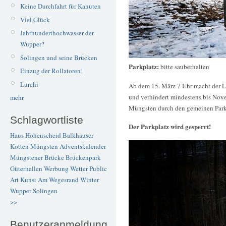
Keine Durchfahrt für Kanuten
Viel Glück
Jahrhunderthochwasser der
Wupper?
Solingen und seine Brücken
Parkplatz:
bitte sauberhalten
Einzug der Rollatoren!
Lurchi
Ab dem 15. März 7 Uhr macht der 
und verhindert mindestens bis Nov
mehr
Müngsten durch den gemeinen Park
Schlagwortliste
Der Parkplatz wird gesperrt!
Haus Hohenscheid
Balkhauser
Kotten
Müngsten
Adventskalender
Müngstener Brücke
Brückenpark
Güterhallen
Werbung
Wetter
Public
Art
Kunst
Am Wegesrand
Winter
Wupper
Solingen
>>
Benutzeranmeldung