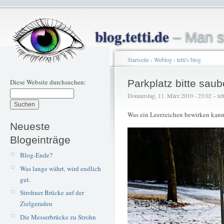
blog.tetti.de
– Man s
Startseite
›
Weblog
›
tetti's blog
Diese Website durchsuchen:
Parkplatz bitte saub
Donnerstag, 11. März 2010 - 23:02 – tett
Was ein Leerzeichen bewirken kann
Neueste
Blogeinträge
Blog-Ende?
Was lange währt, wird endlich
gut.
Strohner Brücke auf der
Zielgeraden
Die Messerbrücke zu Strohn