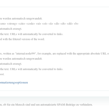
sen werden automatisch umgewandelt.
<em> <strong> <cite> <code> <ul> <ol> <li> <dl> <dt> <dd> <b>
utomatisch erzeugt.
 the text. URLs will automatically be converted to links.
d with the filtered version of the word.
es, written as "internal:node/99", for example, are replaced with the appropriate absolute URL or
sen werden automatisch umgewandelt.
utomatisch erzeugt.
 the text. URLs will automatically be converted to links.
ost.
ormatierungsoptionen
len, ob Sie ein Mensch sind und um automatisierte SPAM-Beiträge zu verhindern.