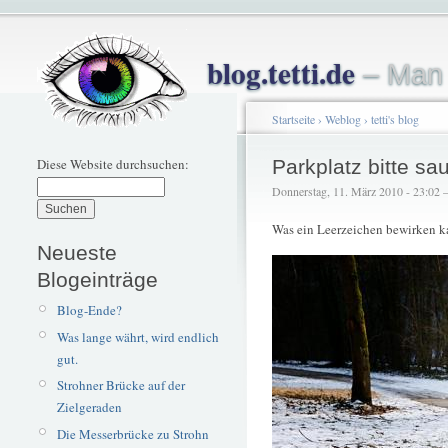
blog.tetti.de
– Man 
Startseite
›
Weblog
›
tetti's blog
Diese Website durchsuchen:
Parkplatz bitte sa
Donnerstag, 11. März 2010 - 23:02 – 
Was ein Leerzeichen bewirken k
Neueste
Blogeinträge
Blog-Ende?
Was lange währt, wird endlich
gut.
Strohner Brücke auf der
Zielgeraden
Die Messerbrücke zu Strohn