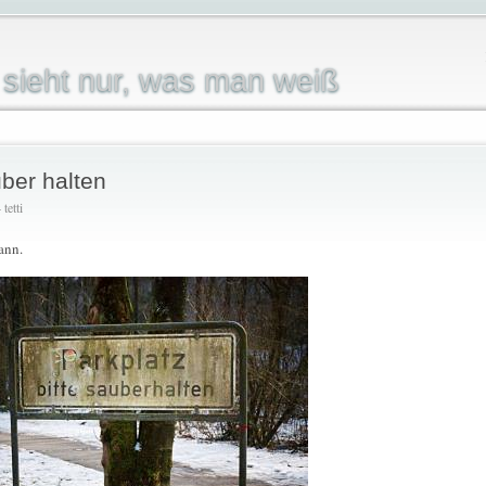
sieht nur, was man weiß
uber halten
tetti
ann.