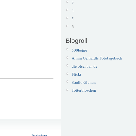
3
4
5
6
Blogroll
500beine
Armin Gerhardts Fototagebuch
die olsenban.de
Flickr
Studio Glumm
Totterbloschen
Ampelanlage
Müngsten
Parkplatz