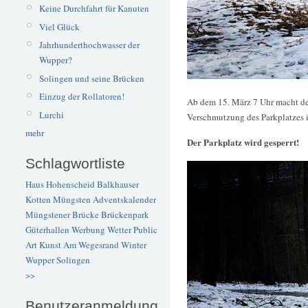
Keine Durchfahrt für Kanuten
Viel Glück
Jahrhunderthochwasser der
Wupper?
Solingen und seine Brücken
Einzug der Rollatoren!
Ab dem 15. März 7 Uhr macht de
Lurchi
Verschmutzung des Parkplatzes 
mehr
Der Parkplatz wird gesperrt!
Schlagwortliste
Haus Hohenscheid
Balkhauser
Kotten
Müngsten
Adventskalender
Müngstener Brücke
Brückenpark
Güterhallen
Werbung
Wetter
Public
Art
Kunst
Am Wegesrand
Winter
Wupper
Solingen
>>
Benutzeranmeldung