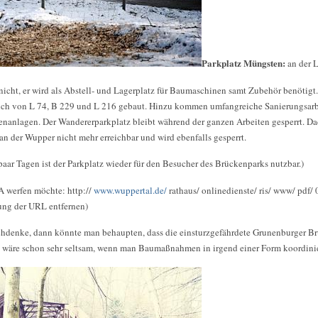
Parkplatz Müngsten:
an der 
nicht, er wird als Abstell- und Lagerplatz für Baumaschinen samt Zubehör benötigt
ch von L 74, B 229 und L 216 gebaut. Hinzu kommen umfangreiche Sanierungsarb
nanlagen. Der Wandererparkplatz bleibt während der ganzen Arbeiten gesperrt. Dad
 an der Wupper nicht mehr erreichbar und wird ebenfalls gesperrt.
paar Tagen ist der Parkplatz wieder für den Besucher des Brückenparks nutzbar.)
A werfen möchte: http://
www.wuppertal.de/
rathaus/ onlinedienste/ ris/ www/ pdf/
ung der URL entfernen)
chdenke, dann könnte man behaupten, dass die einsturzgefährdete Grunenburger B
Es wäre schon sehr seltsam, wenn man Baumaßnahmen in irgend einer Form koordini