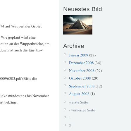
Neuestes Bild
L74 auf Wuppertaler Gebiet
. Wie geplant wird eine
eiten an der Wupperbrücke, am
Archive
urch ist auch die Ein- bzw.
Januar 2009
(28)
Dezember 2008
(34)
November 2008
(29)
Oktober 2008
(29)
 00096303.pdf (Bitte die
September 2008
(12)
August 2008
(1)
rücke mindestens bis November
« erste Seite
ert bekäme.
‹ vorherige Seite
1
2