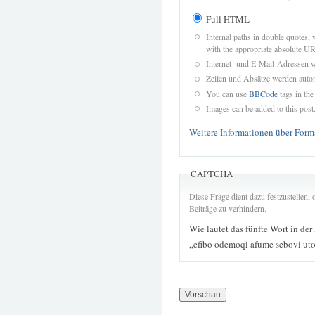
Full HTML
Internal paths in double quotes, 
with the appropriate absolute URL
Internet- und E-Mail-Adressen 
Zeilen und Absätze werden autom
You can use
BBCode
tags in the
Images can be added to this post
Weitere Informationen über Form
CAPTCHA
Diese Frage dient dazu festzustellen
Beiträge zu verhindern.
Wie lautet das fünfte Wort in der
„efibo odemoqi afume sebovi ut