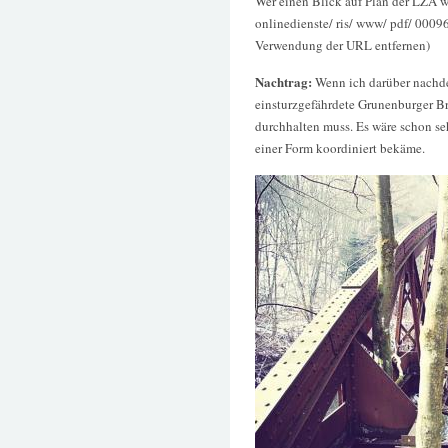
Wer einen Blick auf Plan der LZA w
onlinedienste/ ris/ www/ pdf/ 00096
Verwendung der URL entfernen)
Nachtrag:
Wenn ich darüber nachd
einsturzgefährdete Grunenburger B
durchhalten muss. Es wäre schon s
einer Form koordiniert bekäme.