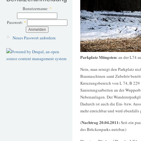
Benutzername:
*
Passwort:
*
Neues Passwort anfordern
Parkplatz Müngsten:
an der L74 a
Nein, man reinigt den Parkplatz nich
Baumaschinen samt Zubehör benöti
Kreuzungsbereich von L 74, B 229
Sanierungsarbeiten an der Wupperb
Nebenanlagen. Der Wandererparkplat
Dadurch ist auch die Ein- bzw. Auss
mehr erreichbar und wird ebenfalls 
Nachtrag 20.04.2011:
(
Seit ein paa
des Brückenparks nutzbar.)