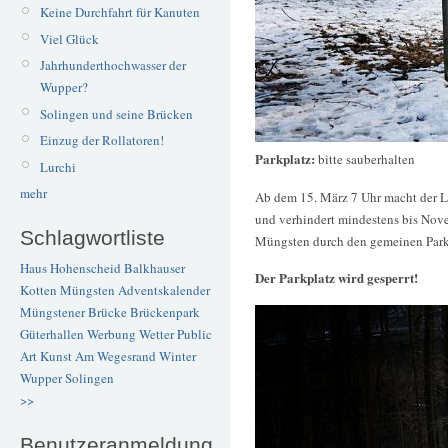
Keine Durchfahrt für Kanuten
Viel Glück
Jahrhunderthochwasser der
Wupper?
Solingen und seine Brücken
Einzug der Rollatoren!
Parkplatz:
bitte sauberhalten
Lurchi
mehr
Ab dem 15. März 7 Uhr macht der 
und verhindert mindestens bis Nov
Schlagwortliste
Müngsten durch den gemeinen Park
Haus Hohenscheid
Balkhauser
Der Parkplatz wird gesperrt!
Kotten
Müngsten
Adventskalender
Müngstener Brücke
Brückenpark
Güterhallen
Werbung
Wetter
Public
Art
Kunst
Am Wegesrand
Winter
Wupper
Solingen
>>
Benutzeranmeldung