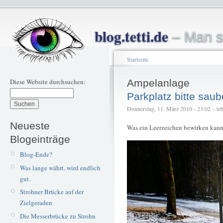
blog.tetti.de
– Man s
Startseite
Diese Website durchsuchen:
Ampelanlage
Parkplatz bitte saub
Donnerstag, 11. März 2010 - 23:02 – tett
Neueste
Was ein Leerzeichen bewirken kann
Blogeinträge
Blog-Ende?
Was lange währt, wird endlich
gut.
Strohner Brücke auf der
Zielgeraden
Die Messerbrücke zu Strohn