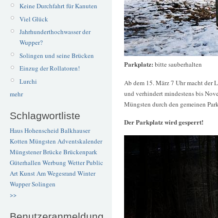
Keine Durchfahrt für Kanuten
Viel Glück
Jahrhunderthochwasser der
Wupper?
Solingen und seine Brücken
Parkplatz:
bitte sauberhalten
Einzug der Rollatoren!
Lurchi
Ab dem 15. März 7 Uhr macht der 
und verhindert mindestens bis Nov
mehr
Müngsten durch den gemeinen Park
Schlagwortliste
Der Parkplatz wird gesperrt!
Haus Hohenscheid
Balkhauser
Kotten
Müngsten
Adventskalender
Müngstener Brücke
Brückenpark
Güterhallen
Werbung
Wetter
Public
Art
Kunst
Am Wegesrand
Winter
Wupper
Solingen
>>
Benutzeranmeldung