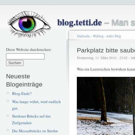
blog.tetti.de
– Man s
Startseite
›
Weblog
›
tetti's blog
Diese Website durchsuchen:
Parkplatz bitte saub
Donnerstag, 11. März 2010 - 23:02 – tett
Was ein Leerzeichen bewirken kann
Neueste
Blogeinträge
Blog-Ende?
Was lange währt, wird endlich
gut.
Strohner Brücke auf der
Zielgeraden
Die Messerbrücke zu Strohn