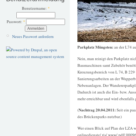
Benutzername:
*
Passwort:
*
Neues Passwort anfordern
Parkplatz Müngsten:
an der L74 a
Nein, man reinigt den Parkplatz nich
Baumaschinen samt Zubehör benöti
Kreuzungsbereich von L 74, B 229
Sanierungsarbeiten an der Wupperb
Nebenanlagen. Der Wandererparkplat
Dadurch ist auch die Ein- bzw. Auss
mehr erreichbar und wird ebenfalls 
Nachtrag 20.04.2011:
(
Seit ein paa
des Brückenparks nutzbar.)
Wer einen Blick auf Plan der LZA w
onlinedienste/ ris/ www/ pdf/ 00096