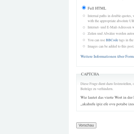
Full HTML
Internal paths in double quotes, 
with the appropriate absolute URL
Internet- und E-Mail-Adressen 
Zeilen und Absätze werden autom
You can use
BBCode
tags in the
Images can be added to this post
Weitere Informationen über Form
CAPTCHA
Diese Frage dient dazu festzustellen
Beiträge zu verhindern.
Wie lautet das vierte Wort in der
„akahufu ipiz efe ovu potabe iz