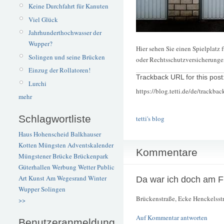
Keine Durchfahrt für Kanuten
Viel Glück
Jahrhunderthochwasser der
Wupper?
Hier sehen Sie einen Spielplatz 
Solingen und seine Brücken
oder Rechtsschutzversicherung
Einzug der Rollatoren!
Trackback URL for this post
Lurchi
https://blog.tetti.de/de/trackba
mehr
Schlagwortliste
tetti's blog
Haus Hohenscheid
Balkhauser
Kotten
Müngsten
Adventskalender
Kommentare
Müngstener Brücke
Brückenpark
Güterhallen
Werbung
Wetter
Public
Art
Kunst
Am Wegesrand
Winter
Da war ich doch am Fr
Wupper
Solingen
Brückenstraße, Ecke Henckelsst
>>
Auf Kommentar antworten
Benutzeranmeldung