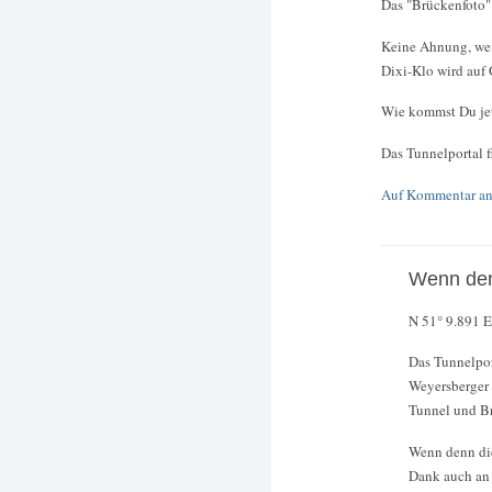
Das "Brückenfoto" 
Keine Ahnung, wem 
Dixi-Klo wird auf
Wie kommst Du jet
Das Tunnelportal f
Auf Kommentar an
Wenn den
N 51° 9.891 E7
Das Tunnelport
Weyersberger 
Tunnel und Br
Wenn denn die
Dank auch an 