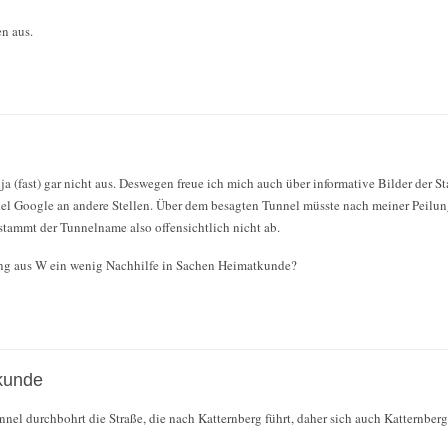
n aus.
ja (fast) gar nicht aus. Deswegen freue ich mich auch über informative Bilder der S
kel Google an andere Stellen. Über dem besagten Tunnel müsste nach meiner Peilun
tammt der Tunnelname also offensichtlich nicht ab.
ng aus W ein wenig Nachhilfe in Sachen Heimatkunde?
kunde
unnel durchbohrt die Straße, die nach Katternberg führt, daher sich auch Katternberg