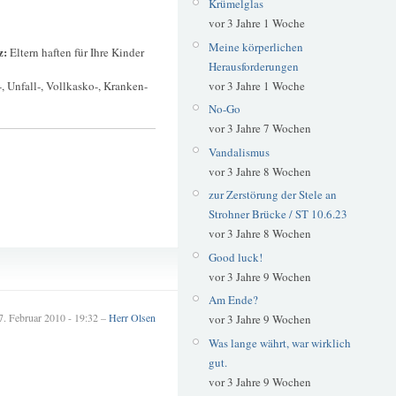
Krümelglas
vor 3 Jahre 1 Woche
Meine körperlichen
z:
Eltern haften für Ihre Kinder
Herausforderungen
vor 3 Jahre 1 Woche
, Unfall-, Vollkasko-, Kranken-
No-Go
vor 3 Jahre 7 Wochen
Vandalismus
vor 3 Jahre 8 Wochen
zur Zerstörung der Stele an
Strohner Brücke / ST 10.6.23
vor 3 Jahre 8 Wochen
Good luck!
Öde
vor 3 Jahre 9 Wochen
Schilder
Am Ende?
7. Februar 2010 - 19:32 –
Herr Olsen
vor 3 Jahre 9 Wochen
Was lange währt, war wirklich
gut.
vor 3 Jahre 9 Wochen