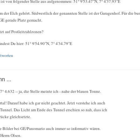
ist von folgender Stelle aus aufgenommen: 51° 9'53.47"N, 7° 4'37.93"E
der Elch gehört. Südwestlich der genannten Stelle ist der Garagenhof. Für die b
 GE gerade Platz gemacht.
zt auf Postleitzahlzonen?
indest Du hier: 51° 9'54.90"N, 7° 4'34.79"E
tworten
n ...
° 4.632 -- ja, die Stelle meinte ich - nahe der blauen Tonne.
al! Darauf habe ich gar nicht geachtet. Jetzt verstehe ich auch
Tunnel. Das Licht am Ende des Tunnel erschien so nah, dass ich
ücke gleichsetzte.
 Bilder bei GE/Panomario auch immer so informativ wären.
Herrn Olsen.