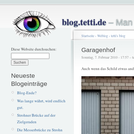
blog.tetti.de
– Man 
Startseite
›
Weblog
›
tetti's blog
Diese Website durchsuchen:
Garagenhof
Sonntag, 7. Februar 2010 - 17:57 – te
Auch wenn das Schild etwas and
Neueste
Blogeinträge
Blog-Ende?
Was lange währt, wird endlich
gut.
Strohner Brücke auf der
Zielgeraden
Die Messerbrücke zu Strohn