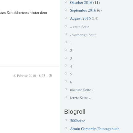
Oktober 2016
(11)
September 2016
(6)
unten Schuhkartons hinter dem
August 2016
(14)
« erste Seite
‹ vorherige Seite
1
2
3
4
5
8. Februar 2010 - 8:25 – 鷹
6
nächste Seite ›
letzte Seite »
Blogroll
500beine
Armin Gerhardts Fototagebuch