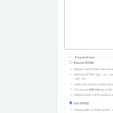
Eingabeformat
Filtered HTML
Internet- und E-Mail-Adressen 
Zulässige HTML-Tags: <a> <em>
<dd> <b>
Zeilen und Absätze werden autom
You can use
BBCode
tags in the
Filtered words will be replaced w
Full HTML
Internal paths in double quotes, 