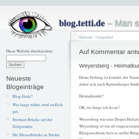
blog.tetti.de
– Man s
Startseite
›
Garagenhof
Diese Website durchsuchen:
Auf Kommentar ant
Weyersberg - Heimatku
Deine Peilung ist korrekt, der Tunne
Neueste
daher sich auch Katternberger Straß
Blogeinträge
Heimatkunde?
Blog-Ende?
Was lange währt, wird endlich
OK, wo fange ich da an?
gut.
Weyersberg war eine Dorper Hofscha
Strohner Brücke auf der
Weyersberg ist ein alt eingesessene
Zielgeraden
Klingenschiede hervor, stellte Bürg
Die Messerbrücke zu Strohn