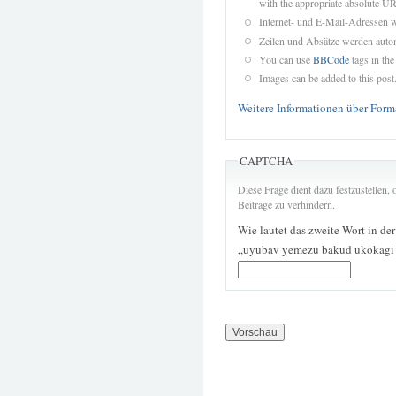
with the appropriate absolute URL
Internet- und E-Mail-Adressen 
Zeilen und Absätze werden autom
You can use
BBCode
tags in the
Images can be added to this post
Weitere Informationen über Form
CAPTCHA
Diese Frage dient dazu festzustellen
Beiträge zu verhindern.
Wie lautet das zweite Wort in de
„uyubav yemezu bakud ukokagi 