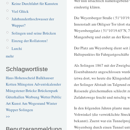
Wer nun ursächlich namensgebend wa
Keine Durchfahrt für Kanuten
eindeutig klären.
Viel Glück
Die Weyersberger Straße ( 51°10'19.
Jahrhunderthochwasser der
Innenstadt am Ohligser Tor (dort stan
Wupper?
Weyersbergplatz ( 51°10'19.65"N, 7
Solingen und seine Brücken
Mangenberg und endet an der Kron
Einzug der Rollatoren!
Der Platz am Weyersberg dient seit
Lurchi
Haltepunktes für Fahrgastgeschäfte (
mehr
Als Solingen 1867 mit der Zweigba
Schlagwortliste
Eisenbahnnetz angeschlossen wurde
Haus Hohenscheid
Balkhauser
(etwa dort, wo heute die Klingenhal
Kotten
Müngsten
Adventskalender
der Solinger Altstadt im Talgrund e
Müngstener Brücke
Brückenpark
Reisende gleichermaßen schlecht zu 
Güterhallen
Werbung
Wetter
Public
Zufahrtswege feucht und rutschig w
Art
Kunst
Am Wegesrand
Winter
In den folgenden Jahren plante man
Wupper
Solingen
Vohwinkel (die verwirklichte Streck
>>
bekannt). Zuerst war ein Tunnelpro
Weyersberg durch einen Tunnel unt
Benutzeranmeldung