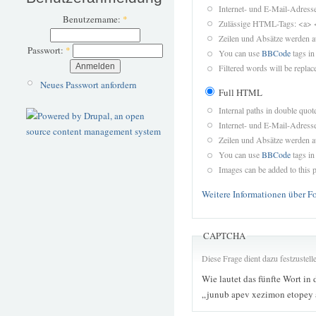
Internet- und E-Mail-Adres
Benutzername:
*
Zulässige HTML-Tags: <a> 
Zeilen und Absätze werden a
Passwort:
*
You can use
BBCode
tags in
Filtered words will be replace
Neues Passwort anfordern
Full HTML
Internal paths in double quot
Internet- und E-Mail-Adres
Zeilen und Absätze werden a
You can use
BBCode
tags in
Images can be added to this p
Weitere Informationen über F
CAPTCHA
Diese Frage dient dazu festzustel
Wie lautet das fünfte Wort in 
„junub apev xezimon etopey 