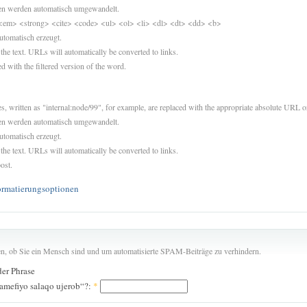
sen werden automatisch umgewandelt.
<em> <strong> <cite> <code> <ul> <ol> <li> <dl> <dt> <dd> <b>
utomatisch erzeugt.
 the text. URLs will automatically be converted to links.
d with the filtered version of the word.
es, written as "internal:node/99", for example, are replaced with the appropriate absolute URL or
sen werden automatisch umgewandelt.
utomatisch erzeugt.
 the text. URLs will automatically be converted to links.
ost.
ormatierungsoptionen
len, ob Sie ein Mensch sind und um automatisierte SPAM-Beiträge zu verhindern.
der Phrase
amefiyo salaqo ujerob“?:
*