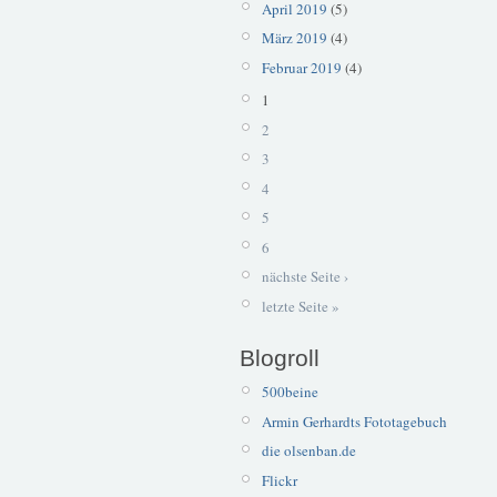
April 2019
(5)
März 2019
(4)
Februar 2019
(4)
1
2
3
4
5
6
nächste Seite ›
letzte Seite »
Blogroll
500beine
Armin Gerhardts Fototagebuch
die olsenban.de
Flickr