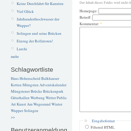
Der Inhalt dieses Feldes wird nicht ö
Keine Durchfahrt für Kanuten
Homepage:
Viel Glück
Betreff:
Jahrhunderthochwasser der
Kommentar:
*
Wupper?
Solingen und seine Brücken
Einzug der Rollatoren!
Lurchi
mehr
Schlagwortliste
Haus Hohenscheid
Balkhauser
Kotten
Müngsten
Adventskalender
Müngstener Brücke
Brückenpark
Güterhallen
Werbung
Wetter
Public
Art
Kunst
Am Wegesrand
Winter
Wupper
Solingen
>>
Eingabeformat
Filtered HTML
Benutzeranmeldung