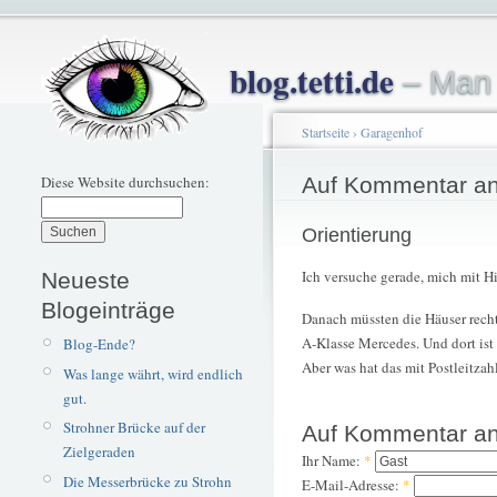
blog.tetti.de
– Man 
Startseite
›
Garagenhof
Diese Website durchsuchen:
Auf Kommentar an
Orientierung
Ich versuche gerade, mich mit Hi
Neueste
Blogeinträge
Danach müssten die Häuser rechts
A-Klasse Mercedes. Und dort ist
Blog-Ende?
Aber was hat das mit Postleitza
Was lange währt, wird endlich
gut.
Strohner Brücke auf der
Auf Kommentar an
Zielgeraden
Ihr Name:
*
Die Messerbrücke zu Strohn
E-Mail-Adresse:
*