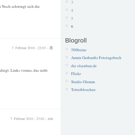
3
:
Noch schwingt sich die
4
5
6
Blogroll
7. Februar 2010 - 22:03 – 鷹
500beine
Armin Gerhardts Fototagebuch
die olsenban.de
iegt. Links voraus, das sieht
Flickr
Studio Glumm
Totterbloschen
7. Februar 2010 - 23:02 – tetti