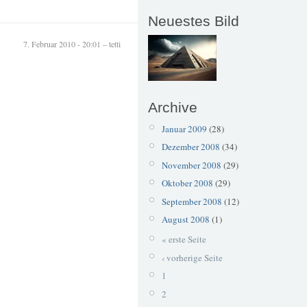
Neuestes Bild
7. Februar 2010 - 20:01 – tetti
Archive
Januar 2009
(28)
Dezember 2008
(34)
November 2008
(29)
Oktober 2008
(29)
September 2008
(12)
August 2008
(1)
« erste Seite
‹ vorherige Seite
1
2