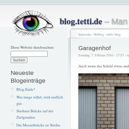
blog.tetti.de
– Man 
Startseite
›
Weblog
›
tetti's blog
Diese Website durchsuchen:
Garagenhof
Sonntag, 7. Februar 2010 - 17:57 – te
Auch wenn das Schild etwas and
Neueste
Blogeinträge
Blog-Ende?
Was lange währt, wird endlich
gut.
Strohner Brücke auf der
Zielgeraden
Die Messerbrücke zu Strohn