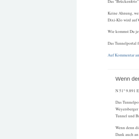
Das "Brückenfoto" 
Keine Ahnung, wem 
Dixi-Klo wird auf
Wie kommst Du jet
Das Tunnelportal f
Auf Kommentar an
Wenn den
N 51° 9.891 E7
Das Tunnelport
Weyersberger 
Tunnel und Br
Wenn denn die
Dank auch an 