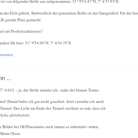
ist von folgender Stelle aus aufgenommen: 51° 9'53.47"N, 7° 4'37.93"E
der Elch gehört. Südwestlich der genannten Stelle ist der Garagenhof. Für die b
 GE gerade Platz gemacht.
zt auf Postleitzahlzonen?
indest Du hier: 51° 9'54.90"N, 7° 4'34.79"E
tworten
n ...
° 4.632 -- ja, die Stelle meinte ich - nahe der blauen Tonne.
al! Darauf habe ich gar nicht geachtet. Jetzt verstehe ich auch
Tunnel. Das Licht am Ende des Tunnel erschien so nah, dass ich
ücke gleichsetzte.
 Bilder bei GE/Panomario auch immer so informativ wären.
Herrn Olsen.