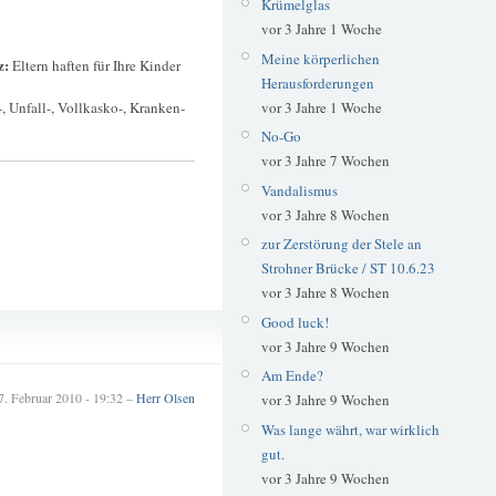
Krümelglas
vor 3 Jahre 1 Woche
Meine körperlichen
z:
Eltern haften für Ihre Kinder
Herausforderungen
vor 3 Jahre 1 Woche
, Unfall-, Vollkasko-, Kranken-
No-Go
vor 3 Jahre 7 Wochen
Vandalismus
vor 3 Jahre 8 Wochen
zur Zerstörung der Stele an
Strohner Brücke / ST 10.6.23
vor 3 Jahre 8 Wochen
Good luck!
Öde
vor 3 Jahre 9 Wochen
Schilder
Am Ende?
7. Februar 2010 - 19:32 –
Herr Olsen
vor 3 Jahre 9 Wochen
Was lange währt, war wirklich
gut.
vor 3 Jahre 9 Wochen