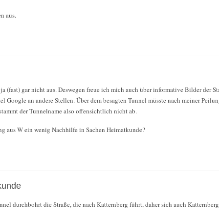
n aus.
ja (fast) gar nicht aus. Deswegen freue ich mich auch über informative Bilder der S
kel Google an andere Stellen. Über dem besagten Tunnel müsste nach meiner Peilun
tammt der Tunnelname also offensichtlich nicht ab.
ng aus W ein wenig Nachhilfe in Sachen Heimatkunde?
kunde
unnel durchbohrt die Straße, die nach Katternberg führt, daher sich auch Katternberg