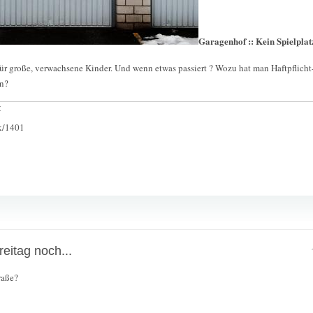
Garagenhof :: Kein Spielplat
für große, verwachsene Kinder. Und wenn etwas passiert ? Wozu hat man Haftpflicht-
en?
:
ck/1401
eitag noch...
raße?