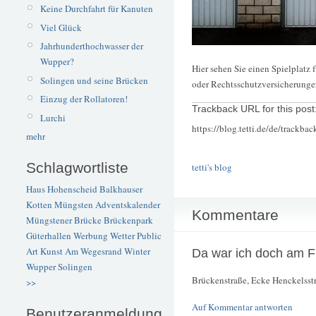
Keine Durchfahrt für Kanuten
Viel Glück
Jahrhunderthochwasser der
Wupper?
Hier sehen Sie einen Spielplatz 
Solingen und seine Brücken
oder Rechtsschutzversicherung
Einzug der Rollatoren!
Trackback URL for this post
Lurchi
https://blog.tetti.de/de/trackba
mehr
Schlagwortliste
tetti's blog
Haus Hohenscheid
Balkhauser
Kotten
Müngsten
Adventskalender
Kommentare
Müngstener Brücke
Brückenpark
Güterhallen
Werbung
Wetter
Public
Art
Kunst
Am Wegesrand
Winter
Da war ich doch am Fr
Wupper
Solingen
Brückenstraße, Ecke Henckelsst
>>
Auf Kommentar antworten
Benutzeranmeldung