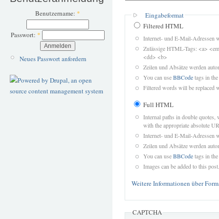
Benutzername:
*
Eingabeformat
Filtered HTML
Passwort:
*
Internet- und E-Mail-Adressen 
Zulässige HTML-Tags: <a> <em>
<dd> <b>
Neues Passwort anfordern
Zeilen und Absätze werden autom
You can use
BBCode
tags in the
Filtered words will be replaced w
Full HTML
Internal paths in double quotes, 
with the appropriate absolute URL
Internet- und E-Mail-Adressen 
Zeilen und Absätze werden autom
You can use
BBCode
tags in the
Images can be added to this post
Weitere Informationen über Form
CAPTCHA