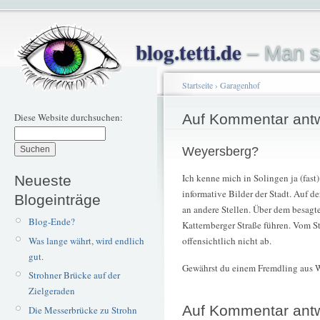
blog.tetti.de
– Man s
Startseite
›
Garagenhof
Diese Website durchsuchen:
Auf Kommentar ant
Weyersberg?
Ich kenne mich in Solingen ja (fast
Neueste
informative Bilder der Stadt. Auf 
Blogeinträge
an andere Stellen. Über dem besagt
Blog-Ende?
Katternberger Straße führen. Vom 
Was lange währt, wird endlich
offensichtlich nicht ab.
gut.
Gewährst du einem Fremdling aus 
Strohner Brücke auf der
Zielgeraden
Auf Kommentar ant
Die Messerbrücke zu Strohn