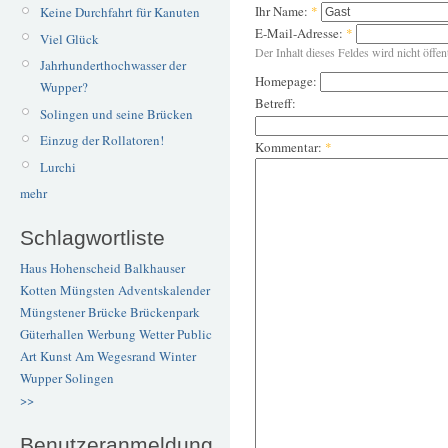
Ihr Name:
*
Keine Durchfahrt für Kanuten
E-Mail-Adresse:
*
Viel Glück
Der Inhalt dieses Feldes wird nicht öffen
Jahrhunderthochwasser der
Homepage:
Wupper?
Betreff:
Solingen und seine Brücken
Einzug der Rollatoren!
Kommentar:
*
Lurchi
mehr
Schlagwortliste
Haus Hohenscheid
Balkhauser
Kotten
Müngsten
Adventskalender
Müngstener Brücke
Brückenpark
Güterhallen
Werbung
Wetter
Public
Art
Kunst
Am Wegesrand
Winter
Wupper
Solingen
>>
Benutzeranmeldung