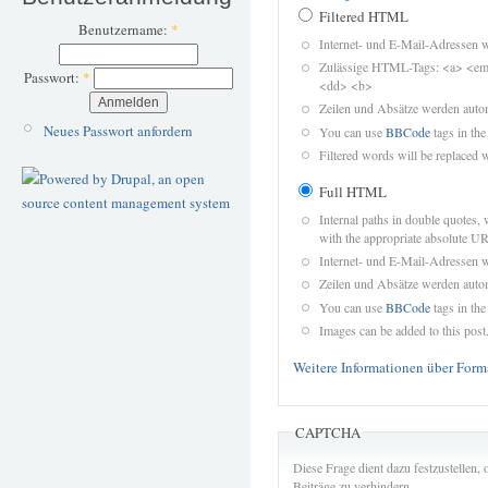
Filtered HTML
Benutzername:
*
Internet- und E-Mail-Adressen 
Zulässige HTML-Tags: <a> <em>
Passwort:
*
<dd> <b>
Zeilen und Absätze werden autom
Neues Passwort anfordern
You can use
BBCode
tags in the
Filtered words will be replaced w
Full HTML
Internal paths in double quotes, 
with the appropriate absolute URL
Internet- und E-Mail-Adressen 
Zeilen und Absätze werden autom
You can use
BBCode
tags in the
Images can be added to this post
Weitere Informationen über Form
CAPTCHA
Diese Frage dient dazu festzustellen
Beiträge zu verhindern.