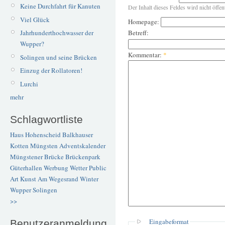
Keine Durchfahrt für Kanuten
Der Inhalt dieses Feldes wird nicht öffen
Viel Glück
Homepage:
Betreff:
Jahrhunderthochwasser der
Wupper?
Kommentar:
*
Solingen und seine Brücken
Einzug der Rollatoren!
Lurchi
mehr
Schlagwortliste
Haus Hohenscheid
Balkhauser
Kotten
Müngsten
Adventskalender
Müngstener Brücke
Brückenpark
Güterhallen
Werbung
Wetter
Public
Art
Kunst
Am Wegesrand
Winter
Wupper
Solingen
>>
Eingabeformat
Benutzeranmeldung