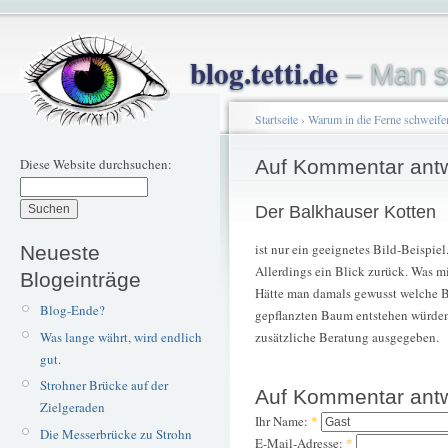
blog.tetti.de
– Man s
Startseite
›
Warum in die Ferne schweife
Diese Website durchsuchen:
Auf Kommentar ant
Der Balkhauser Kotten
ist nur ein geeignetes Bild-Beispiel
Neueste
Allerdings ein Blick zurück. Was m
Blogeinträge
Hätte man damals gewusst welche 
Blog-Ende?
gepflanzten Baum entstehen würden,
Was lange währt, wird endlich
zusätzliche Beratung ausgegeben.
gut.
Strohner Brücke auf der
Auf Kommentar ant
Zielgeraden
Ihr Name:
*
Die Messerbrücke zu Strohn
E-Mail-Adresse:
*