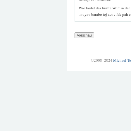
Wie lautet das fünfte Wort in der
„nuyav barabo tej acov fek pah 
©2008–2024
Michael Te