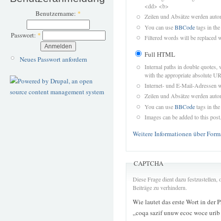
<dd> <b>
Benutzername:
*
Zeilen und Absätze werden autom
You can use
BBCode
tags in the
Passwort:
*
Filtered words will be replaced w
Full HTML
Neues Passwort anfordern
Internal paths in double quotes, 
with the appropriate absolute URL
Internet- und E-Mail-Adressen 
Zeilen und Absätze werden autom
You can use
BBCode
tags in the
Images can be added to this post
Weitere Informationen über Form
CAPTCHA
Diese Frage dient dazu festzustellen
Beiträge zu verhindern.
Wie lautet das erste Wort in der 
„coqa sazif unuw ecoc woce urib