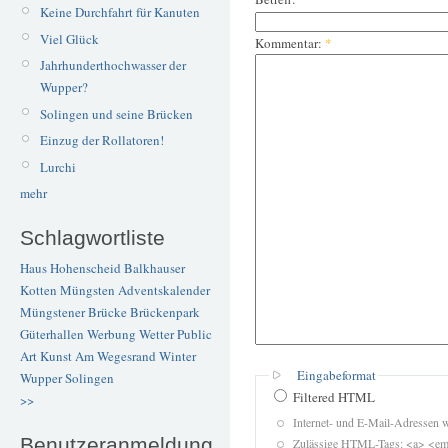
Keine Durchfahrt für Kanuten
Viel Glück
Kommentar:
*
Jahrhunderthochwasser der
Wupper?
Solingen und seine Brücken
Einzug der Rollatoren!
Lurchi
mehr
Schlagwortliste
Haus Hohenscheid
Balkhauser
Kotten
Müngsten
Adventskalender
Müngstener Brücke
Brückenpark
Güterhallen
Werbung
Wetter
Public
Art
Kunst
Am Wegesrand
Winter
Eingabeformat
Wupper
Solingen
Filtered HTML
>>
Internet- und E-Mail-Adressen 
Benutzeranmeldung
Zulässige HTML-Tags: <a> <em>