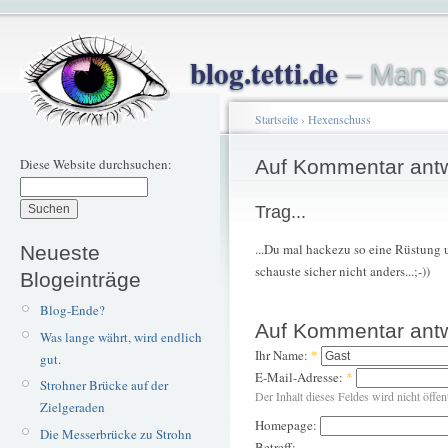
blog.tetti.de
– Man s
Startseite
›
Hexenschuss
Diese Website durchsuchen:
Auf Kommentar ant
Trag...
...Du mal hackezu so eine Rüstung 
Neueste
schauste sicher nicht anders...;-))
Blogeinträge
Blog-Ende?
Auf Kommentar ant
Was lange währt, wird endlich
Ihr Name:
*
gut.
E-Mail-Adresse:
*
Strohner Brücke auf der
Der Inhalt dieses Feldes wird nicht öffen
Zielgeraden
Homepage:
Die Messerbrücke zu Strohn
Betreff: