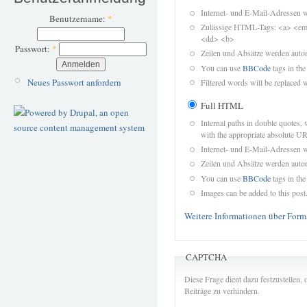
Internet- und E-Mail-Adressen 
Benutzername:
*
Zulässige HTML-Tags: <a> <em>
<dd> <b>
Passwort:
*
Zeilen und Absätze werden autom
You can use
BBCode
tags in the
Neues Passwort anfordern
Filtered words will be replaced w
Full HTML
Internal paths in double quotes, 
with the appropriate absolute URL
Internet- und E-Mail-Adressen 
Zeilen und Absätze werden autom
You can use
BBCode
tags in the
Images can be added to this post
Weitere Informationen über Form
CAPTCHA
Diese Frage dient dazu festzustellen
Beiträge zu verhindern.