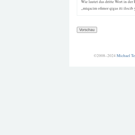
Wie lautet das dritte Wort in der
„miqacim ofimor qigas iti ilocib
©2008–2024
Michael Te