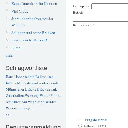
Keine Durchfahrt für Kanuten
Homepage:
Viel Glück
Betreff:
Jahrhunderthochwasser der
Kommentar:
*
Wupper?
Solingen und seine Brücken
Einzug der Rollatoren!
Lurchi
mehr
Schlagwortliste
Haus Hohenscheid
Balkhauser
Kotten
Müngsten
Adventskalender
Müngstener Brücke
Brückenpark
Güterhallen
Werbung
Wetter
Public
Art
Kunst
Am Wegesrand
Winter
Wupper
Solingen
>>
Eingabeformat
Filtered HTML
Benutzeranmeldung