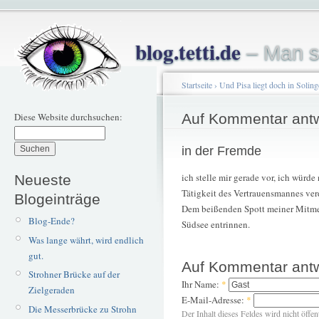
blog.tetti.de
– Man s
Startseite
›
Und Pisa liegt doch in Soling
Diese Website durchsuchen:
Auf Kommentar ant
in der Fremde
ich stelle mir gerade vor, ich würd
Neueste
Tätigkeit des Vertrauensmannes verd
Blogeinträge
Dem beißenden Spott meiner Mitmen
Blog-Ende?
Südsee entrinnen.
Was lange währt, wird endlich
gut.
Auf Kommentar ant
Strohner Brücke auf der
Ihr Name:
*
Zielgeraden
E-Mail-Adresse:
*
Die Messerbrücke zu Strohn
Der Inhalt dieses Feldes wird nicht öffen